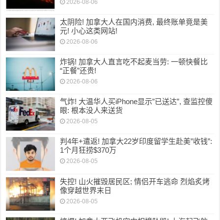
2026-08-06
太阴险! 加拿大人在国内消费, 最终账单竟是美
元! 小心这类网站!
2026-08-06
炸锅! 加拿大人直言吃不起麦当劳: 一顿快餐比
“正餐”还贵!
2026-08-06
气炸! 大温华人买iPhone显示”已送达”, 查监控傻
眼: 根本没人来送货
2026-08-05
判4年+遣返! 加拿大22岁印度留学生赴美”收钱”:
1个月狂捞$370万
2026-08-05
失控! 山火摧毁居民区; 情侣开车逃命 烈焰炙烤
像穿越世界末日
2026-08-05