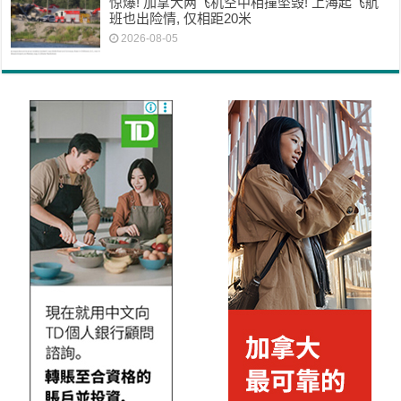
惊爆! 加拿大两飞机空中相撞坠毁! 上海起飞航
班也出险情, 仅相距20米
2026-08-05