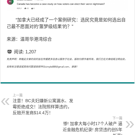
“加拿大已经成了一个案例研究：选民究竟是如何选出自
己最不愿面对的‘噩梦级结果’的？”
来源：温哥华港湾综合
阅读:
1,207
免责声明：转载此文章的目的旨在传播更多信息以服务于社会，版权归原作者所有，我们已在文章结尾注明出处，
如有标注错误或其他问题请发邮件01simple888@gmail.com，谢谢！
上一篇
注意！BC夫妇嫌新公寓漏水、发
霉拒绝成交！法院照样算违约，
反赔开发商$14.4万！
下一篇
惨! 加拿大每小时17个人破产 逼
近金融危机纪录! 房贷违约创5年