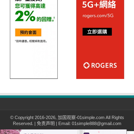
© Copyright 2016-2026, 加国观察-01simple.com All Rights
Reserved. |
免责声明
| Email: 01simple888@gmail.com