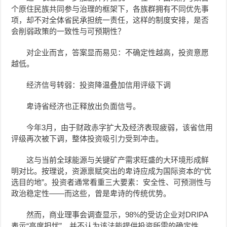
个原住民族共同参与治理的框架下，各族群拥有不同优先事
项，却不对全体省民承担统一责任，这样的制度安排，是否
会削弱政策的一致性与可预期性？
对企业而言，答案显而易见：不确定性越高，投资意愿
越低。
经济信号转弱：投资降温叠加信用评级下调
卑诗省经济也正释放出负面信号。
今年3月，由于财政赤字扩大及经济表现疲弱，该省信用
评级再次被下调，整体投资吸引力受到冲击。
这与当前全球能源与关键矿产需求旺盛的大环境形成鲜
明对比。按理说，资源禀赋突出的卑诗应成为国际资本的“优
选目的地”。投资者通常看重三大要素：安全性、可预测性与
政治稳定性——而这些，曾是卑诗的传统优势。
然而，商业理事会调查显示，98%的受访企业对DRIPA
表示“高度担忧”，并不认为该法能提供投资所需的确定性。