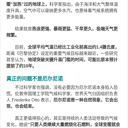
暖“加热”过的地球上，
科学家指出，由于海洋和大气整体温
度升高，空气中可以容纳更多水汽，也意味着气候系统拥有
更多能量。
结果就是
热浪更强、暴雨更猛、干旱更久、极端天气更
频繁。
目前，
全球平均气温已经比工业化前高出约1.4摄氏度，
距离《巴黎协定》设定的重要气候目标越来越近，一些研究
甚至认为，
地球突破关键升温门槛的时间，可能比原本预计
提前了约10年。
真正的问题不是厄尔尼诺
不过科学家也强调，没有必要因为厄尔尼诺本身陷入恐
慌。伦敦帝国理工学院气候科学家、世界天气归因组织负责
人 Friederike Otto 表示，
厄尔尼诺是一种自然现象，它会出
现，也会结束。
真正更值得担心的，其实是持续的人类活动导致的气候
变化，她说
“只要人类继续大量燃烧化石燃料，全球变暖就会