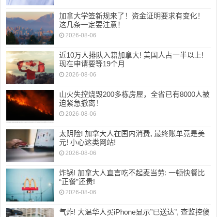
加拿大学签新规来了！资金证明要求有变化！
这几条一定要注意！
2026-08-06
近10万人排队入籍加拿大! 美国人占一半以上!
现在申请要等19个月
2026-08-06
山火失控烧毁200多栋房屋，全省已有8000人被
迫紧急撤离！
2026-08-06
太阴险! 加拿大人在国内消费, 最终账单竟是美
元! 小心这类网站!
2026-08-06
炸锅! 加拿大人直言吃不起麦当劳: 一顿快餐比
“正餐”还贵!
2026-08-06
气炸! 大温华人买iPhone显示”已送达”, 查监控傻