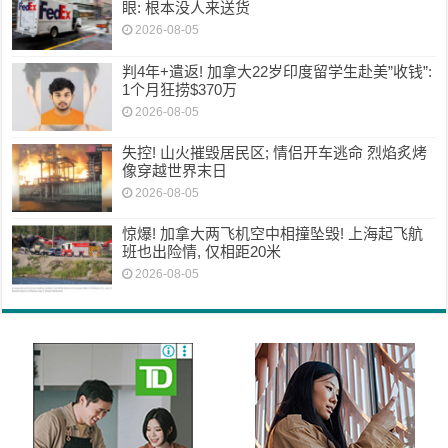
眼: 根本没人来送货
2026-08-05
判4年+遣返! 加拿大22岁印度留学生赴美”收钱”:
1个月狂捞$370万
2026-08-05
失控! 山火摧毁居民区; 情侣开车逃命 烈焰炙烤
像穿越世界末日
2026-08-05
惊爆! 加拿大两飞机空中相撞坠毁! 上海起飞航
班也出险情, 仅相距20米
2026-08-05