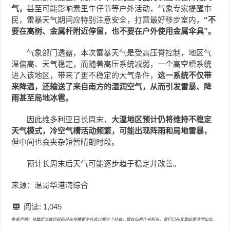
气，
甚至可能影响素里牛仔节等户外活动，气象专家提醒市
民，雷暴天气期间应特别注意安全，打雷最好移步室内，
“不
要在高树、金属杆附近停留，也不要在户外使用金属伞具”。
气象部门透露，本次雷暴天气是受高压脊控制，地区气
温偏高、天气稳定，而随着高压系统减弱，一个高空槽系统
进入该地区，带来了更不稳定的大气条件，
这一系统不仅带
来降温，还输送了来自南方的湿润空气，从而引发雷暴、降
雨甚至局地冰雹。
因此维多利亚日长周末，
大温地区预计仍将维持不稳定
天气模式，冷空气槽活动频繁，可能出现阵雨和局地雷暴，
但中间也会夹杂短暂晴朗时段。
预计长周末后天气可能逐步趋于稳定并改善。
来源：温哥华港湾综合
阅读:
1,045
免责声明：转载此文章的目的旨在传播更多信息以服务于社会，版权归原作者所有，我们已在文章结尾注明出处，