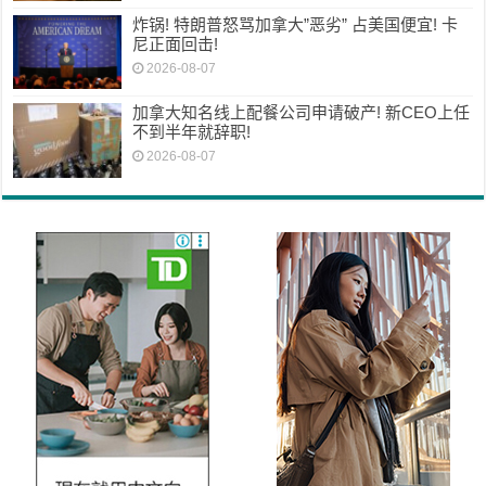
炸锅! 特朗普怒骂加拿大”恶劣” 占美国便宜! 卡
尼正面回击!
2026-08-07
加拿大知名线上配餐公司申请破产! 新CEO上任
不到半年就辞职!
2026-08-07