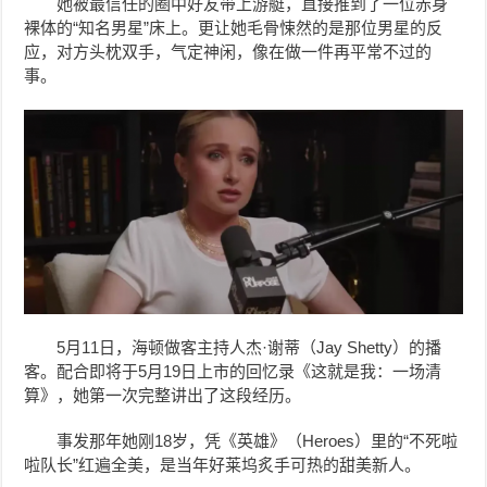
她被最信任的圈中好友带上游艇，直接推到了一位赤身
裸体的“知名男星”床上。更让她毛骨悚然的是那位男星的反
应，对方头枕双手，气定神闲，像在做一件再平常不过的
事。
5月11日，海顿做客主持人杰·谢蒂（Jay Shetty）的播
客。配合即将于5月19日上市的回忆录《这就是我：一场清
算》，她第一次完整讲出了这段经历。
事发那年她刚18岁，凭《英雄》（Heroes）里的“不死啦
啦队长”红遍全美，是当年好莱坞炙手可热的甜美新人。