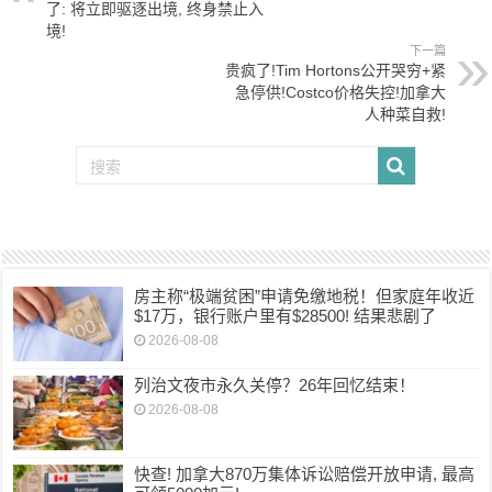
了: 将立即驱逐出境, 终身禁止入
境!
下一篇
贵疯了!Tim Hortons公开哭穷+紧
急停供!Costco价格失控!加拿大
人种菜自救!
房主称“极端贫困”申请免缴地税！但家庭年收近
$17万，银行账户里有$28500! 结果悲剧了
2026-08-08
列治文夜市永久关停？26年回忆结束！
2026-08-08
快查! 加拿大870万集体诉讼赔偿开放申请, 最高