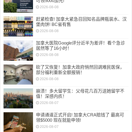
可领5000加元!
2026-08-08
赶紧检查! 加拿大紧急召回知名品牌瓶装水、汉
堡肉饼! BC省有售
2026-08-08
加拿大医院Google评分近半为差评！看个急诊
居然等了16小时！
2026-08-08
砍了又恢复！加拿大政府悄然回调难民医保，
部分福利重新全额报销！
2026-08-08
崩溃！多大留学生：父母花几百万送她留学不
值！深感内疚！
2026-08-07
申请通道正式开启! 加拿大CRA赔钱了 最高可
领$5000 现在就能申领!
2026-08-07