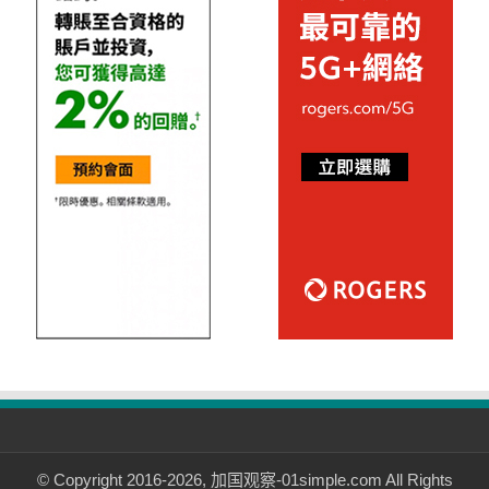
© Copyright 2016-2026, 加国观察-01simple.com All Rights