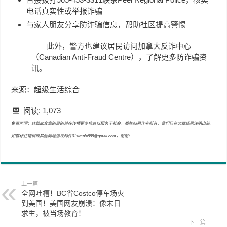
电话真实性或举报诈骗
与家人朋友分享防诈骗信息，帮助社区提高警惕
此外，警方也建议居民访问加拿大反诈中心
（Canadian Anti-Fraud Centre），了解更多防诈骗资
讯。
来源：超级生活综合
阅读:
1,073
免责声明：转载此文章的目的旨在传播更多信息以服务于社会，版权归原作者所有，我们已在文章结尾注明出处，
如有标注错误或其他问题请发邮件01simple888@gmail.com，谢谢！
上一篇
全网吐槽！BC省Costco停车场火
到美国！美国网友崩溃：像末日
求生，被当场教育！
下一篇