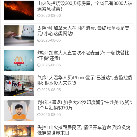
山火失控烧毁200多栋房屋，全省已有8000人被
迫紧急撤离！
2026-08-06
太阴险! 加拿大人在国内消费, 最终账单竟是美
元! 小心这类网站!
2026-08-06
炸锅! 加拿大人直言吃不起麦当劳: 一顿快餐比
“正餐”还贵!
2026-08-06
气炸! 大温华人买iPhone显示”已送达”, 查监控傻
眼: 根本没人来送货
2026-08-05
判4年+遣返! 加拿大22岁印度留学生赴美”收钱”:
1个月狂捞$370万
2026-08-05
失控! 山火摧毁居民区; 情侣开车逃命 烈焰炙烤
像穿越世界末日