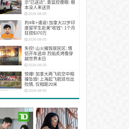
示”已送达”, 查监控傻眼: 根
本没人来送货
2026-08-05
判4年+遣返! 加拿大22岁印
度留学生赴美”收钱”: 1个月
狂捞$370万
2026-08-05
失控! 山火摧毁居民区; 情
侣开车逃命 烈焰炙烤像穿
越世界末日
2026-08-05
惊爆! 加拿大两飞机空中相
撞坠毁! 上海起飞航班也出
险情, 仅相距20米
2026-08-05