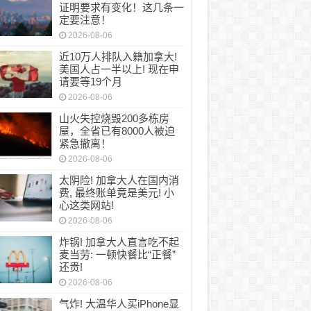
证明要求有变化！这几条一
定要注意！
2026-08-06
近10万人排队入籍加拿大!
美国人占一半以上! 现在申
请要等19个月
2026-08-06
山火失控烧毁200多栋房
屋，全省已有8000人被迫
紧急撤离！
2026-08-06
太阴险! 加拿大人在国内消
费, 最终账单竟是美元! 小
心这类网站!
2026-08-06
炸锅! 加拿大人直言吃不起
麦当劳: 一顿快餐比“正餐”
还贵!
2026-08-06
气炸! 大温华人买iPhone显