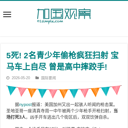
5死! 2名青少年偷枪疯狂扫射 宝
马车上自尽 曾是高中摔跤手!
2026-05-20
国际要闻
据
nypost
报道：美国加州又出一起骇人听闻的枪击案。
圣地亚哥一座清真寺周一中午被两个少年枪手开枪扫射，
当
场打死
3
人
，凶手开车逃出几个街区后，双双饮弹自杀。