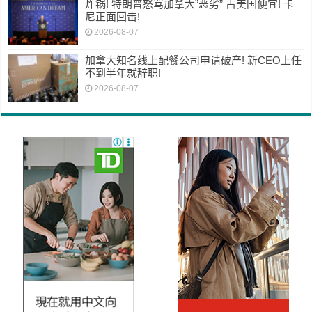
炸锅! 特朗普怒骂加拿大”恶劣” 占美国便宜! 卡
尼正面回击!
2026-08-07
加拿大知名线上配餐公司申请破产! 新CEO上任
不到半年就辞职!
2026-08-07