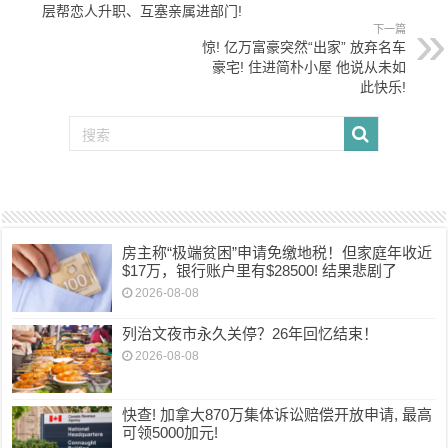
层帮恋人升职、互塞亲属进部门!
下一篇
惊! 亿万富豪突然“出家” 放弃名车
豪宅! 住进简朴小屋 他说从未如
此快乐!
房主称“极端贫困”申请免缴地税！但家庭年收近
$17万，银行账户里有$28500! 结果悲剧了
2026-08-08
列治文夜市永久关停？26年回忆结束！
2026-08-08
快查! 加拿大870万集体诉讼赔偿开放申请, 最高
可领5000加元!