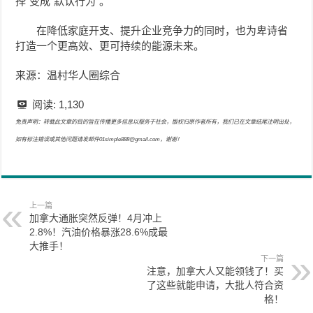
择”变成“默认行为”。
在降低家庭开支、提升企业竞争力的同时，也为卑诗省
打造一个更高效、更可持续的能源未来。
来源：温村华人圈综合
阅读:
1,130
免责声明：转载此文章的目的旨在传播更多信息以服务于社会，版权归原作者所有，我们已在文章结尾注明出处，
如有标注错误或其他问题请发邮件01simple888@gmail.com，谢谢！
上一篇
加拿大通胀突然反弹！4月冲上
2.8%！汽油价格暴涨28.6%成最
大推手！
下一篇
注意，加拿大人又能领钱了！买
了这些就能申请，大批人符合资
格！