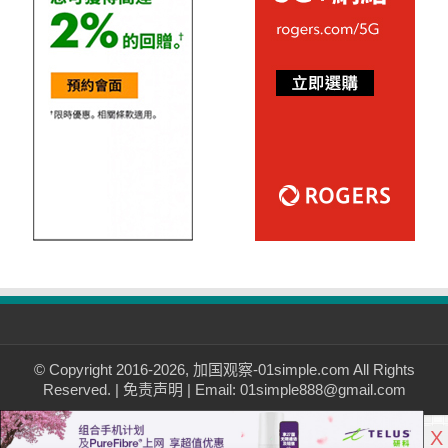
© Copyright 2016-2026, 加国观察-01simple.com All Rights
Reserved. |
免责声明
| Email: 01simple888@gmail.com
X