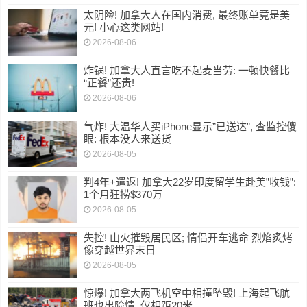
太阴险! 加拿大人在国内消费, 最终账单竟是美
元! 小心这类网站!
2026-08-06
炸锅! 加拿大人直言吃不起麦当劳: 一顿快餐比
“正餐”还贵!
2026-08-06
气炸! 大温华人买iPhone显示”已送达”, 查监控傻
眼: 根本没人来送货
2026-08-05
判4年+遣返! 加拿大22岁印度留学生赴美”收钱”:
1个月狂捞$370万
2026-08-05
失控! 山火摧毁居民区; 情侣开车逃命 烈焰炙烤
像穿越世界末日
2026-08-05
惊爆! 加拿大两飞机空中相撞坠毁! 上海起飞航
班也出险情, 仅相距20米