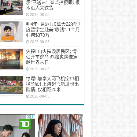
示”已送达”, 查监控傻眼: 根
本没人来送货
2026-08-05
判4年+遣返! 加拿大22岁印
度留学生赴美”收钱”: 1个月
狂捞$370万
2026-08-05
失控! 山火摧毁居民区; 情
侣开车逃命 烈焰炙烤像穿
越世界末日
2026-08-05
惊爆! 加拿大两飞机空中相
撞坠毁! 上海起飞航班也出
险情, 仅相距20米
2026-08-05