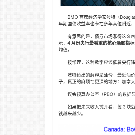
BMO 首席经济学家波特（Dougl
年期国债收益率也卡在多年高位附近
有意思的是，债券市场涨得这么
示，
4
月份央行最看重的核心通胀指标只剩
均值。
按常理，这种数字应该催着央行
波特给出的解释是油价。最近油
子，真正的麻烦在更深的地方：加拿
议会预算办公室（PBO）的数据
如果把未来收入摊开看，每 3 块
钱越来越少。