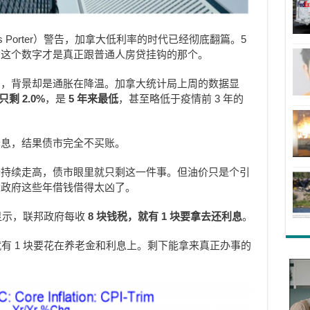
as Porter）警告，加拿大低利率的时代已经彻底翻篇。5
，这个数字才是真正跟普通人房贷挂钩的那个。
凶，背景却是通胀在降温。加拿大统计局上周的数据显
 2.0%
，是
5
年来最低
，甚至略低于疫情前 3 年的
降息，结果债市完全不买账。
价持续走高，债市眼里就只剩这一件事。但油价只是个引
大政府这些年借钱借得太凶了。
显示，联邦政府每收
8
块钱税，就有 1
块要拿去还利息
。
就有 1 块要花在养老金和利息上。剩下能拿来真正办事的