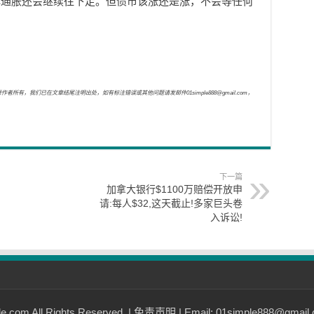
心通胀还会继续往下走。但债市该涨还是涨，不会等任何
，我们已在文章结尾注明出处，如有标注错误或其他问题请发邮件01simple888@gmail.com，
下一篇
加拿大银行$1100万赔偿开放申
请:每人$32,这天截止!多家巨头卷
入诉讼!
com All Rights Reserved. |
免责声明
| Email: 01simple888@gmail