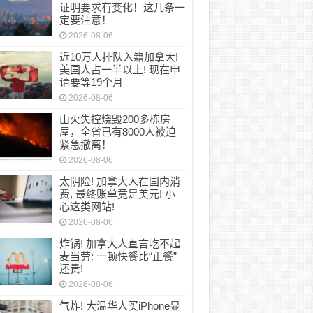
证明要求有变化！这几条一
定要注意！
2026-08-06
近10万人排队入籍加拿大!
美国人占一半以上! 现在申
请要等19个月
2026-08-06
山火失控烧毁200多栋房
屋，全省已有8000人被迫
紧急撤离！
2026-08-06
太阴险! 加拿大人在国内消
费, 最终账单竟是美元! 小
心这类网站!
2026-08-06
炸锅! 加拿大人直言吃不起
麦当劳: 一顿快餐比“正餐”
还贵!
2026-08-06
气炸! 大温华人买iPhone显