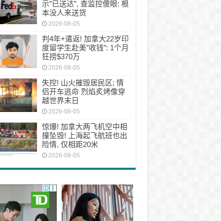
示”已送达”, 查监控傻眼: 根
本没人来送货
2026-08-05
判4年+遣返! 加拿大22岁印
度留学生赴美”收钱”: 1个月
狂捞$370万
2026-08-05
失控! 山火摧毁居民区; 情
侣开车逃命 烈焰炙烤像穿
越世界末日
2026-08-05
惊爆! 加拿大两飞机空中相
撞坠毁! 上海起飞航班也出
险情, 仅相距20米
2026-08-05