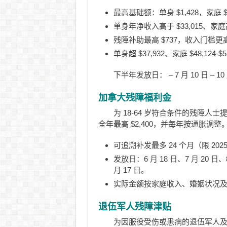
最高基础额：单身 $1,428，家庭 $2
单身年净收入高于 $33,015、家庭
残障补助最高 $737，收入门槛更
单身超 $37,932、家庭 $48,1
下半年发放日： – 7 月 10 日 – 10 
加拿大残障福利金
为 18-64 岁符合条件的残障人士提供，
全年最高 $2,400，并每年按通胀调整
可追溯补发最多 24 个月（限 202
发放日：6 月 18 日、7 月 20 日、8 
月 17 日。
实际金额按家庭收入、婚姻状况
退伍军人残障津贴
为因服役受伤或患病的退伍军人