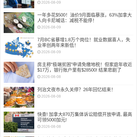
2026-08-09
一年多花$500！油价9月面临暴涨，63%加拿大
人向卡尼喊话：减税不能停！
2026-08-09
7月BC省暴增1.8万个岗位！就业数据喜人，失
业率创两年来新低！
2026-08-09
房主称“极端贫困”申请免缴地税！但家庭年收近
$17万，银行账户里有$28500! 结果悲剧了
2026-08-08
列治文夜市永久关停？26年回忆结束！
2026-08-08
快查! 加拿大870万集体诉讼赔偿开放申请, 最高
可领5000加元!
2026-08-08