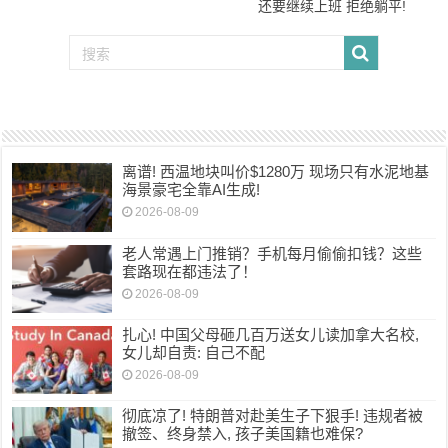
还要继续上班 拒绝躺平!
离谱! 西温地块叫价$1280万 现场只有水泥地基
海景豪宅全靠AI生成!
2026-08-09
老人常遇上门推销？手机每月偷偷扣钱？这些
套路现在都违法了！
2026-08-09
扎心! 中国父母砸几百万送女儿读加拿大名校,
女儿却自责: 自己不配
2026-08-09
彻底凉了! 特朗普对赴美生子下狠手! 违规者被
撤签、终身禁入, 孩子美国籍也难保?