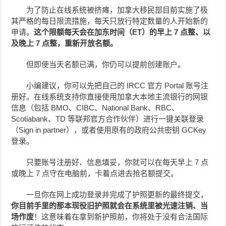
为了防止在线系统被挤瘫，加拿大移民部目前实施了极
其严格的每日限流措施，每天只放行特定数量的人开始新的
申请。
这个限额每天会在加东时间（ET）的早上 7 点整、以
及晚上 7 点整，重新开放名额。
但即使当天名额已满，你仍可以提前创建账户。
小编建议，你可以先把自己的 IRCC 官方 Portal 账号注
册好。在线系统支持你直接使用加拿大本地主流银行的网银
信息（包括 BMO、CIBC、National Bank、RBC、
Scotiabank、TD 等联邦官方合作伙伴）进行一键关联登录
（Sign in partner），或者使用原有的政府公共密钥 GCKey
登录。
只要账号注册好、信息填妥，你就可以在每天早上 7 点
或晚上 7 点守在电脑前，卡着点进去抢名额提交。
一旦你在网上成功登录并完成了护照更新的最终提交，
你目前手里的那本现役旧护照就会在系统里被光速注销、当
场作废
！这意味着在拿到新护照前，你将处于没有合法国际