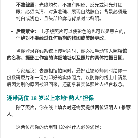
不准皱眉
；光线均匀，不准有阴影、反光或闪光灯红
眼；必须高清、对焦准确、展现自然肤色；背景必须是
纯白或浅色，且头部轮廓与背景对比鲜明。
后期禁令：
电子版照片可以使彩色的也可以是黑白的，
但
绝对不准经过任何后期的修图或美颜更改
。
当你登录在线系统上传照片时，你必须手动输入
照相馆
的名称、摄影工作室的详细地址以及照片的具体拍摄日期
。
专家建议：去照相馆拍照时，最好让摄影师同时给你一
份数码原片和一份打印好的实体照片，以防你的线上申请最
后因为别的原因被退回来，还能拿着实体照片去柜台救急。
连带两位 18 岁以上本地“熟人”担保
除了照片，你在线上填表时还需要提供
两位证明人 / 推荐
人
。
这两位帮你的信用背书的推荐人必须满足：