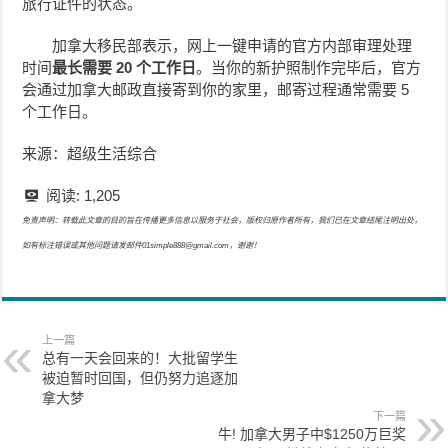
旅行证件的状态。
加拿大移民部表示，网上一键申请的官方内部审理处理
时间
最长需要 20 个工作日
。当你的新护照制作完毕后，官方
会通过加拿大邮政直接寄到你的家里，邮寄过程通常需要 5
个工作日。
来源：超级生活综合
阅读:
1,205
免责声明：转载此文章的目的旨在传播更多信息以服务于社会，版权归原作者所有，我们已在文章结尾注明出处，
如有标注错误或其他问题请发邮件01simple888@gmail.com，谢谢！
上一篇
总有一天会回来的！大批留学生
被迫暂时回国，但仍努力追逐加
拿大梦
下一篇
牛! 加拿大男子中$1250万巨奖