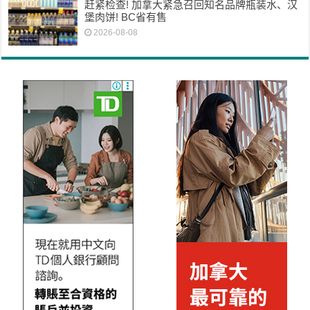
赶紧检查! 加拿大紧急召回知名品牌瓶装水、汉
堡肉饼! BC省有售
2026-08-08