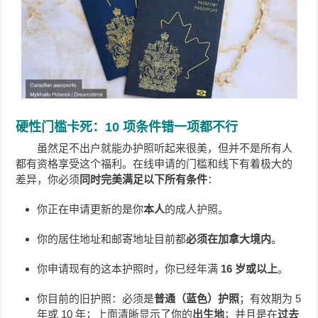
硬性门槛卡死：10 项条件错一项都不行
虽然足不出户就能办护照听起来很美，但并不是所有人
都有资格享受这个福利。在线申请的门槛和线下有着极大的
差异，你必须
同时完美满足以下所有条件
：
你正在申请更新的是你
本人
的成人护照。
你的居住地址和邮寄地址目前都
必须在加拿大境内
。
你申请现有的这本护照时，你已经年满
16 岁或以上
。
你目前的旧护照：必须是
普通（蓝色）护照
；有效期为 5
年或 10 年；上面清晰显示了你的
出生地
；并且是在
过去