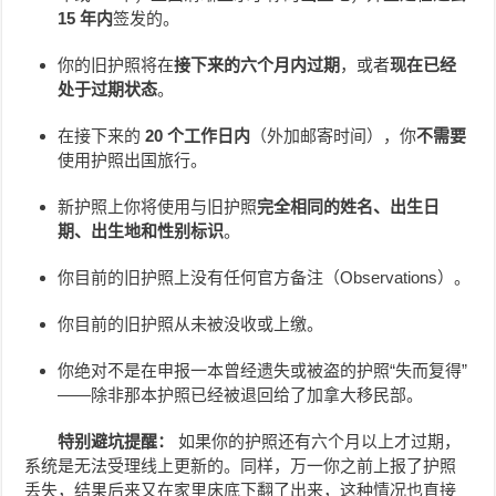
15 年内
签发的。
你的旧护照将在
接下来的六个月内过期
，或者
现在已经
处于过期状态
。
在接下来的
20 个工作日内
（外加邮寄时间），你
不需要
使用护照出国旅行。
新护照上你将使用与旧护照
完全相同的姓名、出生日
期、出生地和性别标识
。
你目前的旧护照上没有任何官方备注（Observations）。
你目前的旧护照从未被没收或上缴。
你绝对不是在申报一本曾经遗失或被盗的护照“失而复得”
——除非那本护照已经被退回给了加拿大移民部。
特别避坑提醒：
如果你的护照还有六个月以上才过期，
系统是无法受理线上更新的。同样，万一你之前上报了护照
丢失，结果后来又在家里床底下翻了出来，这种情况也直接