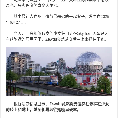
曝光，恶劣程度简直令人发指。
其中最让人作呕、情节最恶劣的一起案子，发生在2025
年6月27日。
当天，一名年仅17岁的少女独自走在SkyTrain天车站天
车站附近的居民区里，Zewdu突然从身后冲上来抓住了她。
根据法庭记录显示，
Zewdu竟然将粪便疯狂涂抹在少女
的脸上和嘴上，甚至粗暴地往她嘴里硬塞。