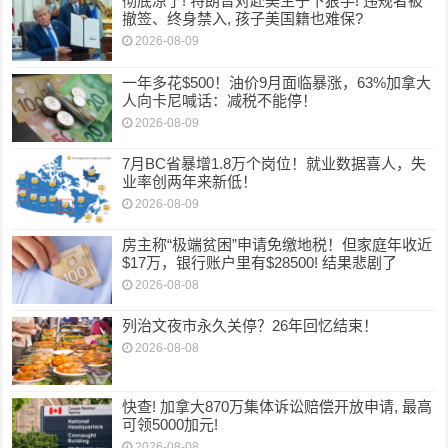
彻底凉了! 特朗普对赴美生子下狠手! 违规者被
撤签、终身禁入, 孩子美国籍也难保?
2026-08-09
一年多花$500！油价9月面临暴涨，63%加拿大
人向卡尼喊话：减税不能停！
2026-08-09
7月BC省暴增1.8万个岗位！就业数据喜人，失
业率创两年来新低！
2026-08-09
房主称“极端贫困”申请免缴地税！但家庭年收近
$17万，银行账户里有$28500! 结果悲剧了
2026-08-08
列治文夜市永久关停？26年回忆结束！
2026-08-08
快查! 加拿大870万集体诉讼赔偿开放申请, 最高
可领5000加元!
2026-08-08