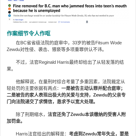
作案细节令人作呕
在BC省省级法院的庭审中，33岁的被告Fitsum Wode
Zewdu对性侵、袭击、猥亵等多项重罪供认不讳。
不过，法官Reginald Harris最终却给出了从轻发落的结
果。
他解释说，在量刑时综合考量了多重因素，法院裁定从
轻处罚的主要依据有两点：
一是被告主动认罪并配合庭审；
二是被告的家人表现出极大的关爱与支持，Zewdu的父亲专
门向法院递交了求情信，恳求予以宽大处理。
除了刑期缩水，
法官还免了Zewdu本该缴纳的受害人附
加罚金。
Harris法官给出的解释是：
考虑到Zewdu常年失业，要是