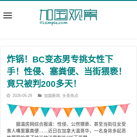
炸锅！BC变态男专挑女性下
手！性侵、塞粪便、当街猥亵！
竟只被判200多天！
2026-05-28
加国新闻
,
头条热点
据温房网综合报道：性侵、公然猥亵、甚至当街往女受
害人嘴里塞粪便……近日在加拿大温哥华，一名身背多起恶