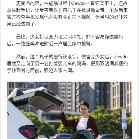
更变态的是，在施暴过程中Zewdu一直狂笑不止，还故
意举起手机，让受害者以为自己正在被录像录音。虽然后来
警方检查手机发现他并没有真正拍下视频，但当时的恐吓效
果已经达到了。
最终，少女拼尽全力地尖叫挣扎，好不容易挣脱魔爪
后，一路狂奔冲进附近一户居民家中报警。
然而，这个疯子的恶行还没完。伤害完少女后，Zewdu
居然又走向了另一名推着婴儿车的妈妈，把那双沾满粪便的
手伸到对方面前，强迫人家去闻。