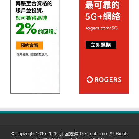
© Copyright 2016-2026, 加国观察-01simple.com All Rights