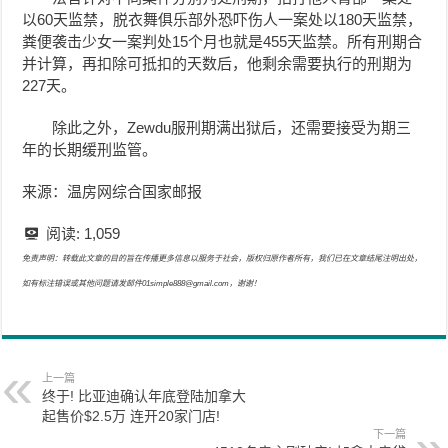
以60天监禁，脱衣舞俱乐部外恐吓伤人一案处以180天监禁，
粪便袭击少女一案判处15个月也就是455天监禁。所有刑期合
并计算，再扣除可抵扣的天数后，他剩余需要执行的刑期为
227天。
除此之外，Zewdu服刑期满出狱后，还需要接受为期三
年的长期缓刑监管。
来源：温房网综合
国家邮报
阅读:
1,059
免责声明：转载此文章的目的旨在传播更多信息以服务于社会，版权归原作者所有，我们已在文章结尾注明出处，
如有标注错误或其他问题请发邮件01simple888@gmail.com，谢谢！
上一篇
终于! 比亚迪确认年底登陆加拿大
起售价$2.5万 连开20家门店!
下一篇