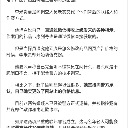
李米贵更是向调查人员老实交代了他们背后的联络人和
作案方式。
他坦白说自己
一直通过微信接收上级发来的各种指示
，
作案用的礼品卡序列号也是通过微信直接获取的。
但是当探员深究他到底是怎么修改商品网页广告价格的
时候，李米贵却开始装傻充愣。
他要么声称自己完全听不懂探员在问什么，要么就是干
脆闭口不言，拒不配合警方的技术调查。
相比之下，赵子瑜则显得坦诚很多，
她直接向警方承
认，自己确实更改了网站上的价格信息。
目前这两名嫌疑人已经被警方正式逮捕，并被指控犯有
共谋邮件欺诈和电汇欺诈罪。
如果这两项严重的联邦罪名成立，这两名年轻人
可能会
面临最高长达20年的监禁
，并且还要缴纳巨额的罚款。