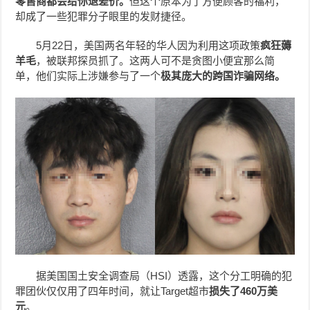
零售商都会给你退差价。
但这个原本为了方便顾客的福利，
却成了一些犯罪分子眼里的发财捷径。
5月22日，美国两名年轻的华人因为利用这项政策
疯狂薅
羊毛
，被联邦探员抓了。这两人可不是贪图小便宜那么简
单，他们实际上涉嫌参与了一个
极其庞大的跨国诈骗网络。
据美国国土安全调查局（HSI）透露，这个分工明确的犯
罪团伙仅仅用了四年时间，就让Target超市
损失了460万美
元
。