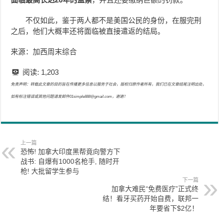
不仅如此，鉴于两人都不是美国公民的身份，在服完刑
之后，他们大概率还将面临被直接遣返的结局。
来源：加西周末综合
阅读:
1,203
免责声明：转载此文章的目的旨在传播更多信息以服务于社会，版权归原作者所有，我们已在文章结尾注明出处，
如有标注错误或其他问题请发邮件01simple888@gmail.com，谢谢！
上一篇
恐怖! 加拿大印度黑帮竟向警方下
战书: 自爆有1000名枪手, 随时开
枪! 大批留学生参与
下一篇
加拿大难民“免费医疗”正式终
结！看牙买药开始自费，联邦一
年要省下$2亿！