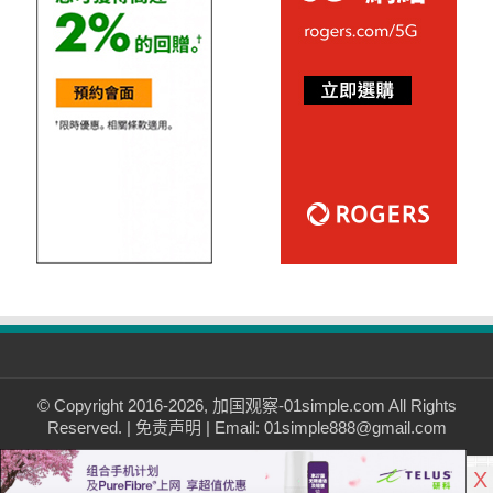
© Copyright 2016-2026, 加国观察-01simple.com All Rights
Reserved. |
免责声明
| Email: 01simple888@gmail.com
X