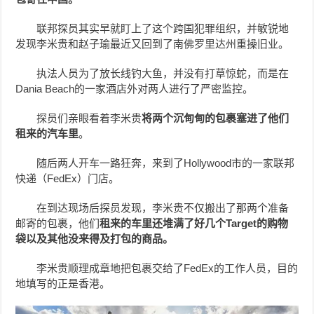
联邦探员其实早就盯上了这个跨国犯罪组织，并敏锐地
发现李米贵和赵子瑜最近又回到了南佛罗里达州重操旧业。
执法人员为了放长线钓大鱼，并没有打草惊蛇，而是在
Dania Beach的一家酒店外对两人进行了严密监控。
探员们亲眼看着李米贵
将两个沉甸甸的包裹塞进了他们
租来的汽车里
。
随后两人开车一路狂奔，来到了Hollywood市的一家联邦
快递（FedEx）门店。
在到达现场后探员发现，李米贵不仅搬出了那两个准备
邮寄的包裹，他们
租来的车里还堆满了好几个Target的购物
袋以及其他没来得及打包的商品。
李米贵顺理成章地把包裹交给了FedEx的工作人员，目的
地填写的正是香港。