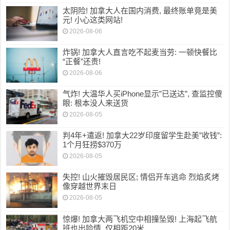
太阴险! 加拿大人在国内消费, 最终账单竟是美
元! 小心这类网站!
2026-08-06
炸锅! 加拿大人直言吃不起麦当劳: 一顿快餐比
“正餐”还贵!
2026-08-06
气炸! 大温华人买iPhone显示”已送达”, 查监控傻
眼: 根本没人来送货
2026-08-05
判4年+遣返! 加拿大22岁印度留学生赴美”收钱”:
1个月狂捞$370万
2026-08-05
失控! 山火摧毁居民区; 情侣开车逃命 烈焰炙烤
像穿越世界末日
2026-08-05
惊爆! 加拿大两飞机空中相撞坠毁! 上海起飞航
班也出险情, 仅相距20米