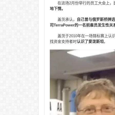
在这场2月份举行的员工大会上，
地下情。
盖茨承认，
自己曾与俄罗斯桥牌选手米
司TerraPower的一名前雇员发生性关
盖茨于2010年在一场锦标赛上
找资金支持者时
认识了爱泼斯坦
。