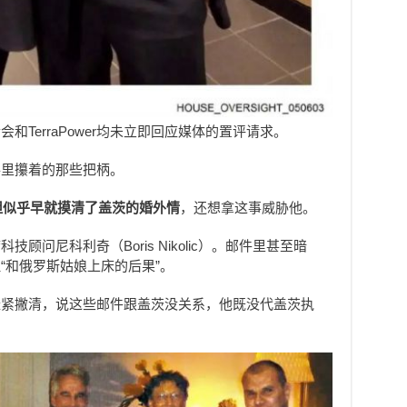
TerraPower均未立即回应媒体的置评请求。
手里攥着的那些把柄。
坦似乎早就摸清了盖茨的婚外情
，还想拿这事威胁他。
顾问尼科利奇（Boris Nikolic）。邮件里甚至暗
“和俄罗斯姑娘上床的后果”。
赶紧撇清，说这些邮件跟盖茨没关系，他既没代盖茨执