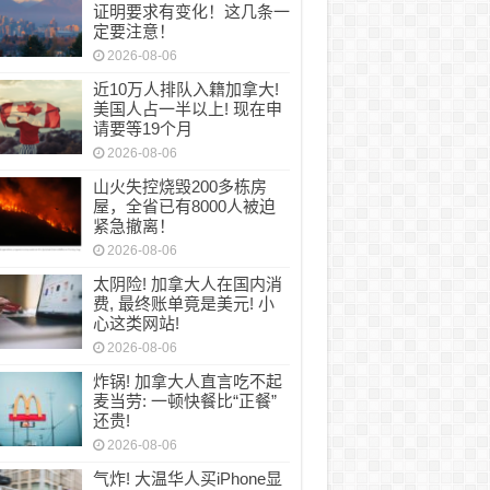
证明要求有变化！这几条一
定要注意！
2026-08-06
近10万人排队入籍加拿大!
美国人占一半以上! 现在申
请要等19个月
2026-08-06
山火失控烧毁200多栋房
屋，全省已有8000人被迫
紧急撤离！
2026-08-06
太阴险! 加拿大人在国内消
费, 最终账单竟是美元! 小
心这类网站!
2026-08-06
炸锅! 加拿大人直言吃不起
麦当劳: 一顿快餐比“正餐”
还贵!
2026-08-06
气炸! 大温华人买iPhone显