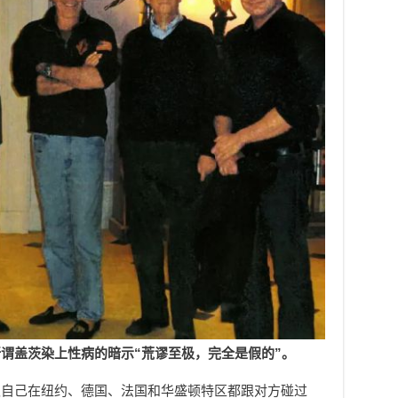
谓盖茨染上性病的暗示“荒谬至极，完全是假的”。
认自己在纽约、德国、法国和华盛顿特区都跟对方碰过