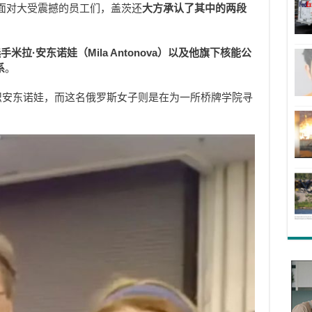
面对大受震撼的员工们，盖茨还
大方承认了其中的两段
拉·安东诺娃（Mila Antonova）以及他旗下核能公
系
。
认识安东诺娃，而这名俄罗斯女子则是在为一所桥牌学院寻