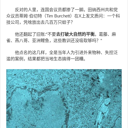
反对的人里，连国会议员都掺了一脚。田纳西州共和党
众议员蒂姆·伯切特（Tim Burchett）在X上发文质问：一个科
技公司，凭啥放出去几百万只蚊子？
他还翻起了旧账:“不要
去打破大自然的平衡
。葛藤、麻
雀、燕八哥、亚洲鲤鱼，这些教训还没吸取够吗？“
他点名的这几样，全是当年人为引进外来物种、失控泛
滥的案例，结果都把当地生态搞得一团糟。