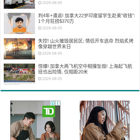
2026-08-05
判4年+遣返! 加拿大22岁印度留学生赴美”收钱”:
1个月狂捞$370万
2026-08-05
失控! 山火摧毁居民区; 情侣开车逃命 烈焰炙烤
像穿越世界末日
2026-08-05
惊爆! 加拿大两飞机空中相撞坠毁! 上海起飞航
班也出险情, 仅相距20米
2026-08-05