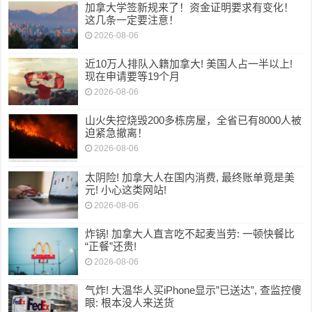
加拿大学签新规来了！资金证明要求有变化！
这几条一定要注意！
2026-08-06
近10万人排队入籍加拿大! 美国人占一半以上!
现在申请要等19个月
2026-08-06
山火失控烧毁200多栋房屋，全省已有8000人被
迫紧急撤离！
2026-08-06
太阴险! 加拿大人在国内消费, 最终账单竟是美
元! 小心这类网站!
2026-08-06
炸锅! 加拿大人直言吃不起麦当劳: 一顿快餐比
“正餐”还贵!
2026-08-06
气炸! 大温华人买iPhone显示”已送达”, 查监控傻
眼: 根本没人来送货