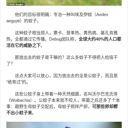
他们的目标很明确：专治一种叫埃及伊蚊（Aedes
aegypti）的蚊子。
这种蚊子相当烦人，寨卡、登革热、黄热病、基孔肯雅
热，全都通过它传播。Debug团队称，
全球大约40%的人口都
活在它的威胁之下
。
那放出去的蚊子是干嘛的？这么多蚊子不得把人给吸干
了？
这点大家可以放心，因为放出去的全是公蚊子，而且是
“绝育过”的。
这些公蚊子身上带着一种天然细菌，名叫沃尔巴克氏体
（Wolbachia）。公蚊子本来就不咬人，带菌之后还多了个本
事：跟野生母蚊子交配后，母蚊子照样产卵，
可那些卵却孵
不出小蚊子来
。