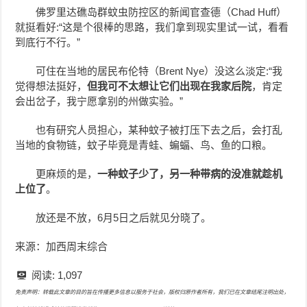
佛罗里达礁岛群蚊虫防控区的新闻官查德（Chad Huff）
就挺看好:“这是个很棒的思路，我们拿到现实里试一试，看看
到底行不行。”
可住在当地的居民布伦特（Brent Nye）没这么淡定:“我
觉得想法挺好，
但我可不太想让它们出现在我家后院
，肯定
会出岔子，我宁愿拿别的州做实验。”
也有研究人员担心，某种蚊子被打压下去之后，会打乱
当地的食物链，蚊子毕竟是青蛙、蝙蝠、鸟、鱼的口粮。
更麻烦的是，
一种蚊子少了，另一种带病的没准就趁机
上位了
。
放还是不放，6月5日之后就见分晓了。
来源：加西周末综合
阅读:
1,097
免责声明：转载此文章的目的旨在传播更多信息以服务于社会，版权归原作者所有，我们已在文章结尾注明出处，