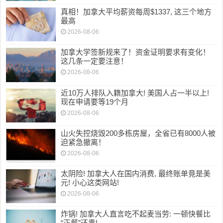
真相！加拿大平均薪资每周$1337, 这三个地方
最高
2026-08-06
加拿大学签新规来了！资金证明要求有变化！
这几条一定要注意！
2026-08-06
近10万人排队入籍加拿大! 美国人占一半以上!
现在申请要等19个月
2026-08-06
山火失控烧毁200多栋房屋，全省已有8000人被
迫紧急撤离！
2026-08-06
太阴险! 加拿大人在国内消费, 最终账单竟是美
元! 小心这类网站!
2026-08-06
炸锅! 加拿大人直言吃不起麦当劳: 一顿快餐比
“正餐”还贵!