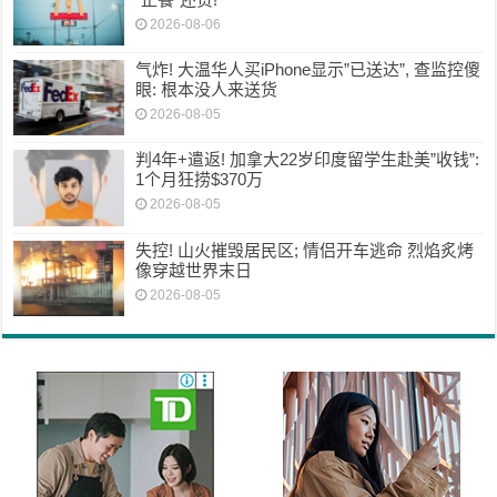
2026-08-06
气炸! 大温华人买iPhone显示”已送达”, 查监控傻
眼: 根本没人来送货
2026-08-05
判4年+遣返! 加拿大22岁印度留学生赴美”收钱”:
1个月狂捞$370万
2026-08-05
失控! 山火摧毁居民区; 情侣开车逃命 烈焰炙烤
像穿越世界末日
2026-08-05