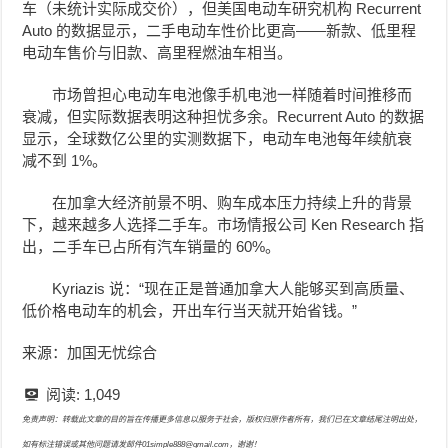
车（未统计实际成交价），但美国电动车研究机构 Recurrent
Auto 的数据显示，二手电动车性价比更高——新款、低里程
电动车售价与旧款、高里程燃油车相当。
市场曾担心电动车电池像手机电池一样随着时间推移而
衰减，但实际数据表明这种担忧多余。Recurrent Auto 的数据
显示，全球数亿公里的实测数据下，电动车电池每年续航衰
减不到 1%。
在加拿大经济前景不明、购车成本压力持续上升的背景
下，越来越多人选择二手车。市场情报公司 Ken Research 指
出，二手车已占所有汽车销量的 60%。
Kyriazis 说：“现在正是普通加拿大人能够买到高质量、
低价格电动车的机会，开出车行当天就开始省钱。”
来源：加国无忧综合
阅读:
1,049
免责声明：转载此文章的目的旨在传播更多信息以服务于社会，版权归原作者所有，我们已在文章结尾注明出处，
如有标注错误或其他问题请发邮件01simple888@gmail.com，谢谢！