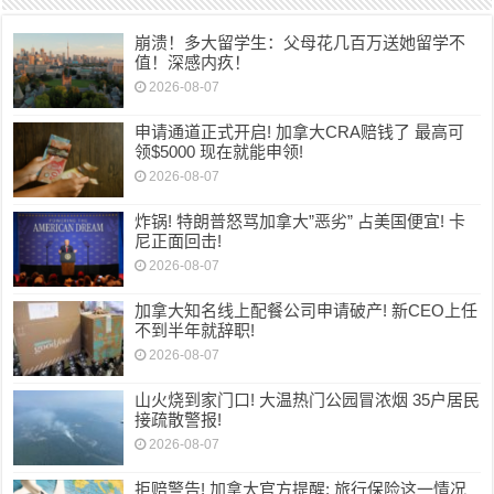
崩溃！多大留学生：父母花几百万送她留学不
值！深感内疚！
2026-08-07
申请通道正式开启! 加拿大CRA赔钱了 最高可
领$5000 现在就能申领!
2026-08-07
炸锅! 特朗普怒骂加拿大”恶劣” 占美国便宜! 卡
尼正面回击!
2026-08-07
加拿大知名线上配餐公司申请破产! 新CEO上任
不到半年就辞职!
2026-08-07
山火烧到家门口! 大温热门公园冒浓烟 35户居民
接疏散警报!
2026-08-07
拒赔警告! 加拿大官方提醒: 旅行保险这一情况