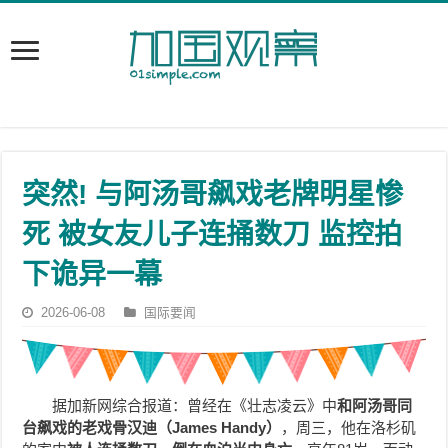
突然! 与阿汤哥飙戏老牌明星惨
死 被女友儿子连捅数刀 监控拍
下诡异一幕
2026-06-08
国际要闻
据加新网综合报道：曾经在《壮志凌云》中
和阿汤哥同
台飙戏的老戏骨
汉迪
（James Handy）
，周三，他在洛杉矶