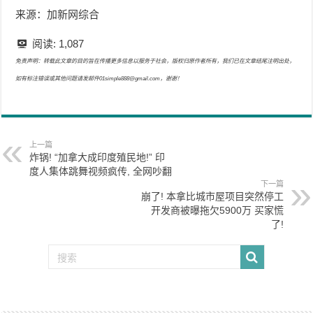
来源：加新网综合
阅读:
1,087
免责声明：转载此文章的目的旨在传播更多信息以服务于社会，版权归原作者所有，我们已在文章结尾注明出处，
如有标注错误或其他问题请发邮件01simple888@gmail.com，谢谢！
上一篇
炸锅! “加拿大成印度殖民地!” 印
度人集体跳舞视频疯传, 全网吵翻
下一篇
崩了! 本拿比城市屋项目突然停工
开发商被曝拖欠5900万 买家慌
了!