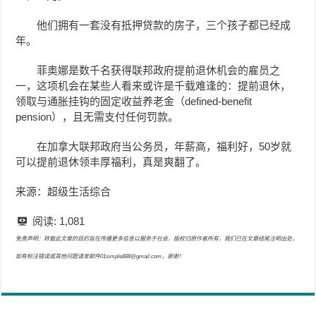
他们拥有一套没有抵押贷款的房子，三个孩子都已经成
年。
菲奥娜是数千名获得联邦政府提前退休机会的雇员之
一，这项机会在某些人看来或许是千载难逢的：提前退休，
领取与通胀挂钩的固定收益养老金（defined-benefit
pension），且无需支付任何罚款。
在加拿大联邦政府当公务员，年薪高，福利好，50岁就
可以提前退休领丰厚福利，真是爽翻了。
来源：超级生活综合
阅读:
1,081
免责声明：转载此文章的目的旨在传播更多信息以服务于社会，版权归原作者所有，我们已在文章结尾注明出处，
如有标注错误或其他问题请发邮件01simple888@gmail.com，谢谢！