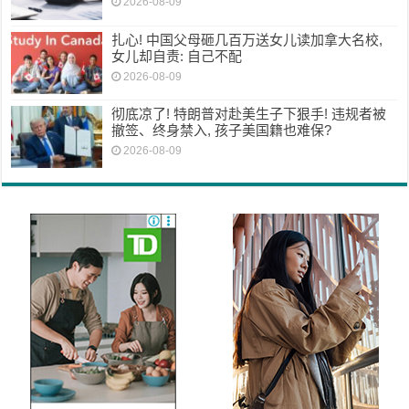
2026-08-09
扎心! 中国父母砸几百万送女儿读加拿大名校,
女儿却自责: 自己不配
2026-08-09
彻底凉了! 特朗普对赴美生子下狠手! 违规者被
撤签、终身禁入, 孩子美国籍也难保?
2026-08-09