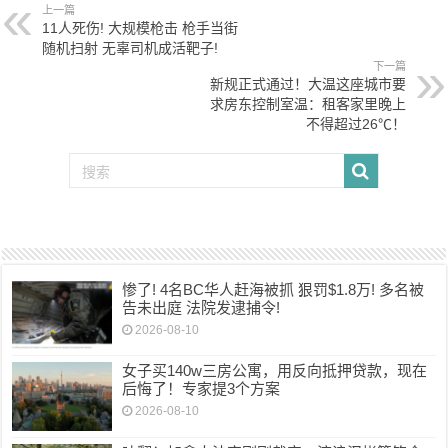
上一篇
11人死伤! 大规模枪击 枪手当街
随机扫射 无辜司机成活靶子!
下一篇
新规正式通过！大温这座城市要
求房东控制室温：租客家里晚上
不得超过26℃！
惨了! 4名BC华人赶海被抓 狠罚$1.8万! 多名被
告未出庭 法院发逮捕令!
2026-08-10
女子买140w三房公寓，用反向抵押贷款，现在
后悔了！专家提3个方案
2026-08-10