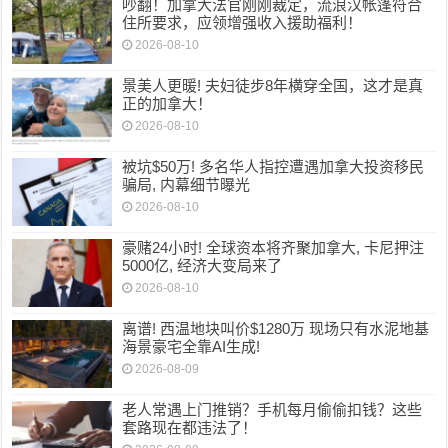
吵翻！加拿大法官刚刚裁定，流浪汉帐篷符合
住所要求，应领增强收入援助福利！
2026-08-10
景美人更暖! 夫妇徒步8年横穿全国，这才是真
正的加拿大！
2026-08-10
被坑$50万! 多名华人指控遭遇加拿大投资移民
骗局, 内幕细节曝光
2026-08-10
豪赌24小时! 全球资本将齐聚加拿大, 卡尼押注
5000亿, 经济大变局来了
2026-08-10
离谱! 西温地块叫价$1280万 现场只有水泥地基
海景豪宅全靠AI生成!
2026-08-09
老人常遇上门推销？手机每月偷偷扣钱？这些
套路现在都违法了！