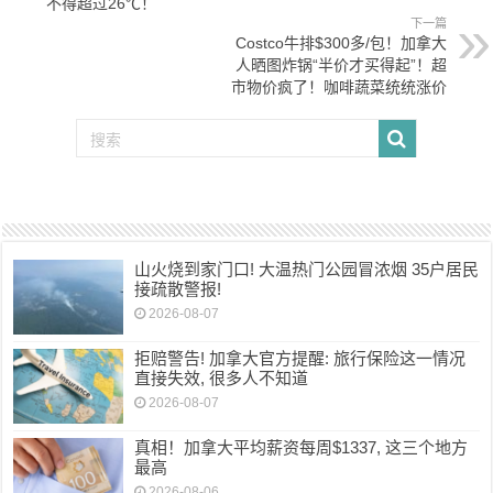
不得超过26℃！
下一篇
Costco牛排$300多/包！加拿大
人晒图炸锅“半价才买得起”！超
市物价疯了！咖啡蔬菜统统涨价
山火烧到家门口! 大温热门公园冒浓烟 35户居民
接疏散警报!
2026-08-07
拒赔警告! 加拿大官方提醒: 旅行保险这一情况
直接失效, 很多人不知道
2026-08-07
真相！加拿大平均薪资每周$1337, 这三个地方
最高
2026-08-06