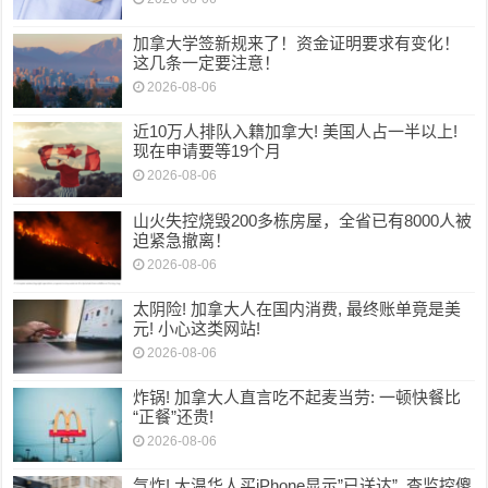
加拿大学签新规来了！资金证明要求有变化！
这几条一定要注意！
2026-08-06
近10万人排队入籍加拿大! 美国人占一半以上!
现在申请要等19个月
2026-08-06
山火失控烧毁200多栋房屋，全省已有8000人被
迫紧急撤离！
2026-08-06
太阴险! 加拿大人在国内消费, 最终账单竟是美
元! 小心这类网站!
2026-08-06
炸锅! 加拿大人直言吃不起麦当劳: 一顿快餐比
“正餐”还贵!
2026-08-06
气炸! 大温华人买iPhone显示”已送达”, 查监控傻