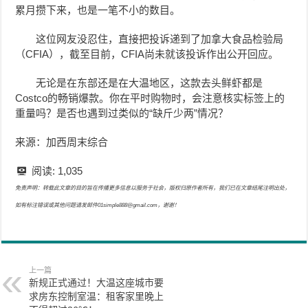
累月攒下来，也是一笔不小的数目。
这位网友没忍住，直接把投诉递到了加拿大食品检验局
（CFIA），截至目前，CFIA尚未就该投诉作出公开回应。
无论是在东部还是在大温地区，这款去头鲜虾都是
Costco的畅销爆款。你在平时购物时，会注意核实标签上的
重量吗？是否也遇到过类似的“缺斤少两”情况？
来源：加西周末综合
阅读:
1,035
免责声明：转载此文章的目的旨在传播更多信息以服务于社会，版权归原作者所有，我们已在文章结尾注明出处，
如有标注错误或其他问题请发邮件01simple888@gmail.com，谢谢！
上一篇
新规正式通过！大温这座城市要
求房东控制室温：租客家里晚上