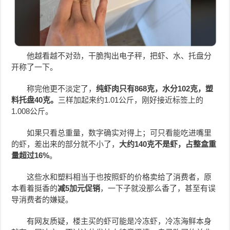
他越看越不对劲，干脆掏出电子秤，把虾、水、托盘分
开称了一下。
称完他更不淡定了，
纯虾肉只有868克，水分102克，塑
料托盘40克。
三样加起来约1.01公斤，刚好接近标签上的
1.008公斤。
如果只看总重量，数字确实对得上；可只看能吃进嘴里
的虾，差出来的部分就不小了，
大约140克不是虾，占整盒重
量超过16%
。
这些水和塑料相当于也按照虾的价格卖给了消费者，原
本看着挺香的
减5加元促销
，一下子就没那么香了，甚至有误
导消费者的嫌疑。
有网友质疑，楼主买的虾可能是冷冻虾，冷冻海鲜本身