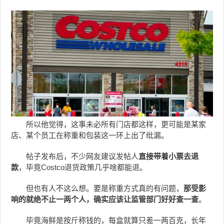
所以他觉得，这事未必所有门店都这样，更可能是某家
店、某个员工在称重和包装这一环上出了纰漏。
帖子发布后，不少网友建议发帖人
直接带着小票去退
款
，毕竟Costco退货政策几乎啥都能退。
但也有人不这么想。要是称重方式真的有问题，
那受影
响的就绝不止一两个人，确实应该让监管部门好好查一查
。
毕竟海鲜是按斤称钱的，每盒就算只差一两百克，长年