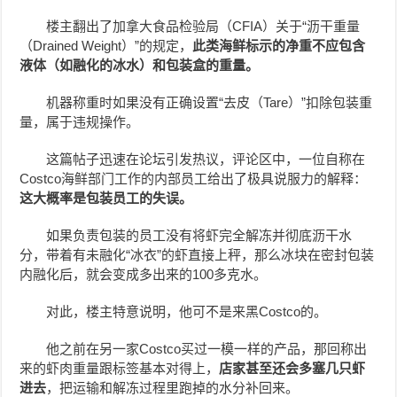
楼主翻出了加拿大食品检验局（CFIA）关于“沥干重量
（Drained Weight）”的规定，
此类海鲜标示的净重不应包含
液体（如融化的冰水）和包装盒的重量。
机器称重时如果没有正确设置“去皮（Tare）”扣除包装重
量，属于违规操作。
这篇帖子迅速在论坛引发热议，评论区中，一位自称在
Costco海鲜部门工作的内部员工给出了极具说服力的解释：
这大概率是包装员工的失误。
如果负责包装的员工没有将虾完全解冻并彻底沥干水
分，带着有未融化“冰衣”的虾直接上秤，那么冰块在密封包装
内融化后，就会变成多出来的100多克水。
对此，楼主特意说明，他可不是来黑Costco的。
他之前在另一家Costco买过一模一样的产品，那回称出
来的虾肉重量跟标签基本对得上，
店家甚至还会多塞几只虾
进去
，把运输和解冻过程里跑掉的水分补回来。