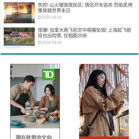
失控! 山火摧毁居民区; 情侣开车逃命 烈焰炙烤
像穿越世界末日
2026-08-05
惊爆! 加拿大两飞机空中相撞坠毁! 上海起飞航
班也出险情, 仅相距20米
2026-08-05