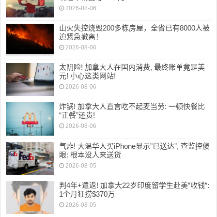
2026-08-06
山火失控烧毁200多栋房屋，全省已有8000人被
迫紧急撤离！
2026-08-06
太阴险! 加拿大人在国内消费, 最终账单竟是美
元! 小心这类网站!
2026-08-06
炸锅! 加拿大人直言吃不起麦当劳: 一顿快餐比
“正餐”还贵!
2026-08-06
气炸! 大温华人买iPhone显示”已送达”, 查监控傻
眼: 根本没人来送货
2026-08-05
判4年+遣返! 加拿大22岁印度留学生赴美”收钱”:
1个月狂捞$370万
2026-08-05