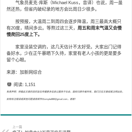
气象员麦克·库斯（Michael Kuss，音译）也说，周一虽
然还热，但省内破纪录的地方会比周日少很多。
按预报，大温周二到周四会逐步降温，周三最高大概只
有20度，晴间多云。等熬过这三天，
周五和周末气温又会慢
慢爬回25度上下。
家里没装空调的，这几天估计不太好受。大家出门记得
备好水，少在正午暴晒下久待，家里有老人小孩的更是要多
留个心眼。
来源：加新网综合
阅读:
1,151
免责声明：转载此文章的目的旨在传播更多信息以服务于社会，版权归原作者所有，我们已在文章结尾注明出处，
如有标注错误或其他问题请发邮件01simple888@gmail.com，谢谢！
上一篇