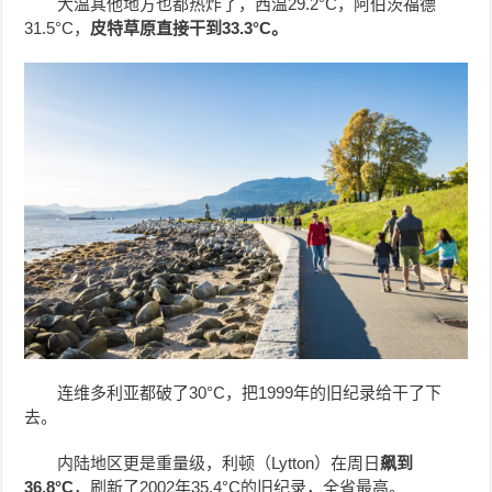
大温其他地方也都热炸了，西温29.2°C，阿伯茨福德
31.5°C，
皮特草原直接干到33.3°C。
连维多利亚都破了30°C，把1999年的旧纪录给干了下
去。
内陆地区更是重量级，利顿（Lytton）在周日
飙到
36.8°C
，刷新了2002年35.4°C的旧纪录，全省最高。