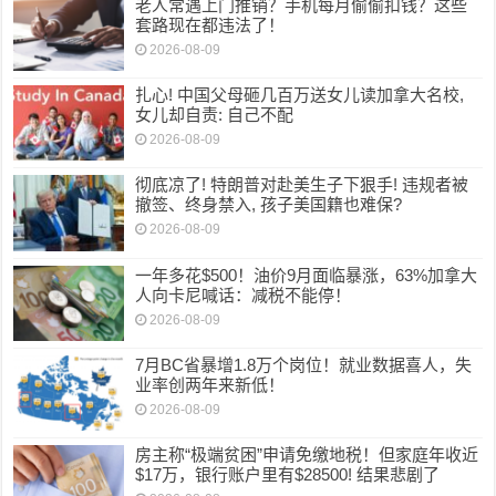
老人常遇上门推销？手机每月偷偷扣钱？这些
套路现在都违法了！
2026-08-09
扎心! 中国父母砸几百万送女儿读加拿大名校,
女儿却自责: 自己不配
2026-08-09
彻底凉了! 特朗普对赴美生子下狠手! 违规者被
撤签、终身禁入, 孩子美国籍也难保?
2026-08-09
一年多花$500！油价9月面临暴涨，63%加拿大
人向卡尼喊话：减税不能停！
2026-08-09
7月BC省暴增1.8万个岗位！就业数据喜人，失
业率创两年来新低！
2026-08-09
房主称“极端贫困”申请免缴地税！但家庭年收近
$17万，银行账户里有$28500! 结果悲剧了