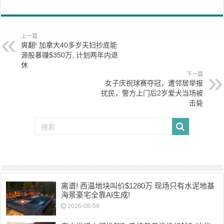
上一篇
爽翻! 加拿大40多岁夫妇抄底能
源股暴赚$350万, 计划两年内退
休
下一篇
女子庆祝球赛夺冠，遭邻居举报
扰民，警方上门后2岁爱犬当场被
击毙
离谱! 西温地块叫价$1280万 现场只有水泥地基
海景豪宅全靠AI生成!
2026-08-09