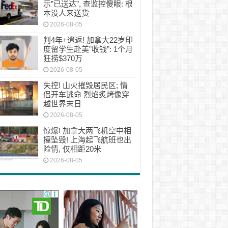
示”已送达”, 查监控傻眼: 根
本没人来送货
2026-08-05
判4年+遣返! 加拿大22岁印
度留学生赴美”收钱”: 1个月
狂捞$370万
2026-08-05
失控! 山火摧毁居民区; 情
侣开车逃命 烈焰炙烤像穿
越世界末日
2026-08-05
惊爆! 加拿大两飞机空中相
撞坠毁! 上海起飞航班也出
险情, 仅相距20米
2026-08-05