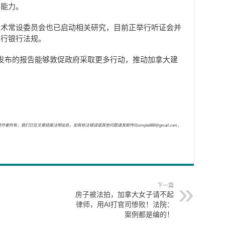
的能力。
技术常设委员会也已启动相关研究，目前正举行听证会并
现行银行法规。
会最终发布的报告能够敦促政府采取更多行动，推动加拿大建
，我们已在文章结尾注明出处，如有标注错误或其他问题请发邮件01simple888@gmail.com，
下一篇
房子被法拍，加拿大女子请不起
律师，用AI打官司惨败！法院：
案例都是编的！