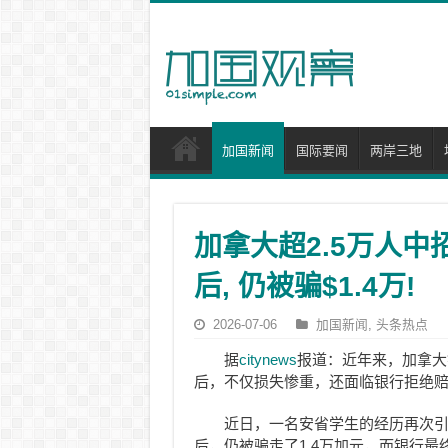
加国新闻
国际要闻
两岸三地
加拿大超2.5万人中
后, 仍被骗$1.4万!
2026-07-06
加国新闻
,
头条热点
据
citynews
报道：近年来，加拿大
后，不仅损失惨重，还面临银行拒绝
近日，一名安省学生的经历再次
后，仍被骗走了1.4万加元，而银行最