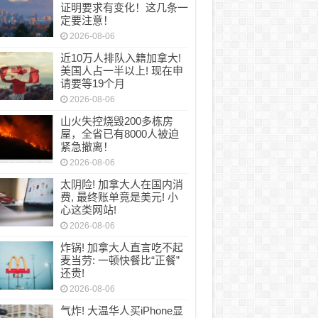
证明要求有变化！这几条一
定要注意！
2026-08-06
近10万人排队入籍加拿大!
美国人占一半以上! 现在申
请要等19个月
2026-08-06
山火失控烧毁200多栋房
屋，全省已有8000人被迫
紧急撤离！
2026-08-06
太阴险! 加拿大人在国内消
费, 最终账单竟是美元! 小
心这类网站!
2026-08-06
炸锅! 加拿大人直言吃不起
麦当劳: 一顿快餐比“正餐”
还贵!
2026-08-06
气炸! 大温华人买iPhone显