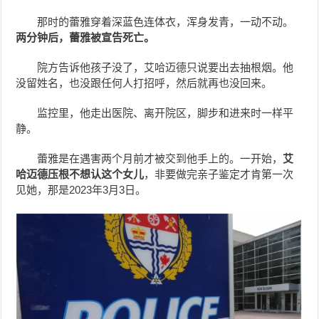
那时的蕾雅穿着深蓝色连体衣，浑身发青，一动不动。
两分钟后，蕾雅被宣告死亡。
院方告诉他孩子没了，艾哈迈德只说要出去抽根烟。他
没留姓名，也没跟任何人打招呼，然后就再也没回来。
监控里，他走出医院、离开院区，脚步和进来时一样平
静。
蕾雅是在遇害两个月前才被交到他手上的。一开始，
艾
哈迈德压根不想认这个女儿
，非要做完亲子鉴定才肯第一次
见她，那是2023年3月3日。