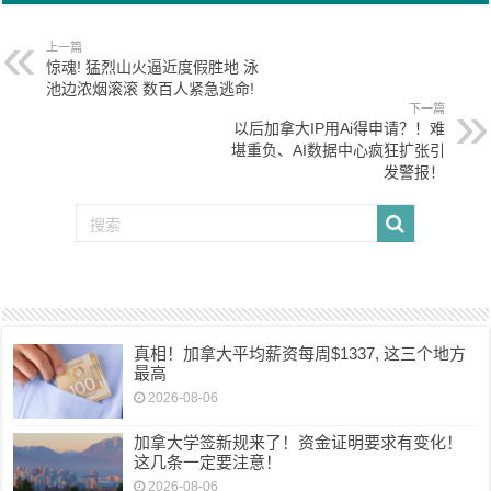
上一篇
惊魂! 猛烈山火逼近度假胜地 泳
池边浓烟滚滚 数百人紧急逃命!
下一篇
以后加拿大IP用Ai得申请？！难
堪重负、AI数据中心疯狂扩张引
发警报！
真相！加拿大平均薪资每周$1337, 这三个地方
最高
2026-08-06
加拿大学签新规来了！资金证明要求有变化！
这几条一定要注意！
2026-08-06