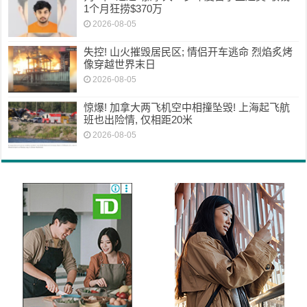
1个月狂捞$370万
2026-08-05
失控! 山火摧毁居民区; 情侣开车逃命 烈焰炙烤
像穿越世界末日
2026-08-05
惊爆! 加拿大两飞机空中相撞坠毁! 上海起飞航
班也出险情, 仅相距20米
2026-08-05