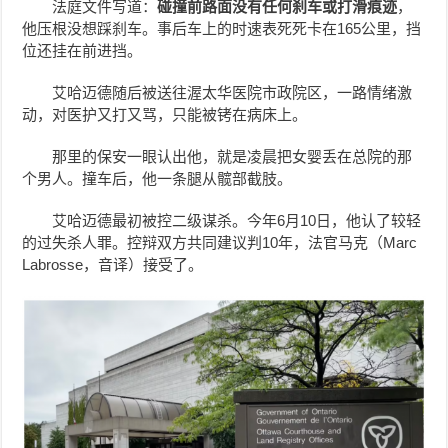
法庭文件写道：
碰撞前路面没有任何刹车或打滑痕迹
，
他压根没想踩刹车。事后车上的时速表死死卡在165公里，挡
位还挂在前进挡。
艾哈迈德随后被送往渥太华医院市政院区，一路情绪激
动，对医护又打又骂，只能被铐在病床上。
那里的保安一眼认出他，就是凌晨把女婴丢在总院的那
个男人。撞车后，他一条腿从髋部截肢。
艾哈迈德最初被控二级谋杀。今年6月10日，他认了较轻
的过失杀人罪。控辩双方共同建议判10年，法官马克（Marc
Labrosse，音译）接受了。