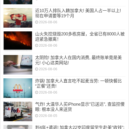
近10万人排队入籍加拿大! 美国人占一半以上!
现在申请要等19个月
2026-08-06
山火失控烧毁200多栋房屋，全省已有8000人被
迫紧急撤离！
2026-08-06
太阴险! 加拿大人在国内消费, 最终账单竟是美
元! 小心这类网站!
2026-08-06
炸锅! 加拿大人直言吃不起麦当劳: 一顿快餐比
“正餐”还贵!
2026-08-06
气炸! 大温华人买iPhone显示”已送达”, 查监控傻
眼: 根本没人来送货
2026-08-05
判4年+遣返! 加拿大22岁印度留学生赴美”收钱”: