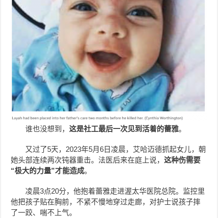
谁也没想到，
这是社工最后一次见到活着的蕾雅
。
又过了5天，2023年5月6日凌晨，艾哈迈德抓起女儿，朝
她头部连续两次钝器重击。法医后来在庭上说，
这种伤需要
“极大的力量”才能造成
。
凌晨3点20分，他抱着蕾雅走进渥太华医院总院。监控里
他把孩子贴在胸前，不紧不慢地穿过走廊，对护士说孩子摔
了一跤、喘不上气。