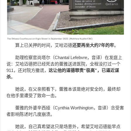
算上已关押的时间，艾哈迈德
还要再坐大约7年的牢
。
助理检察官尚塔尔（Chantal Lefebvre，音译）在发庭上
说：艾哈迈德把已经死去的蕾雅送进医院，全程没打过一个
911，还对院方撒谎，
这让他的道德罪责“极高”，已逼近谋
杀
。
她说，在父亲照看下，蕾雅本该是绝对安全的，最终却
在他手里遭受了致命一击。
蕾雅的外婆辛西娅（Cynthia Worthington，音译）念受害
者影响陈述时几度崩溃。
她说，自己真希望这只是场意外，希望艾哈迈德能早点