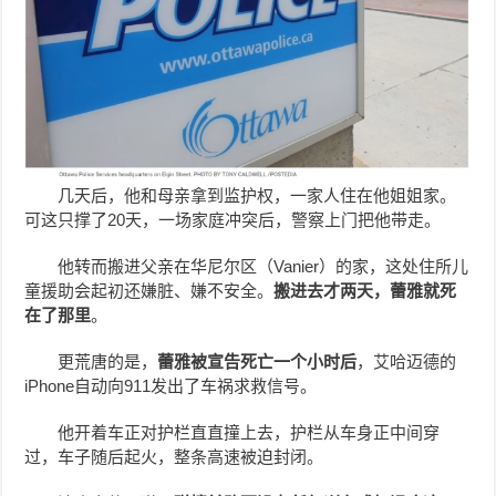
几天后，他和母亲拿到监护权，一家人住在他姐姐家。
可这只撑了20天，一场家庭冲突后，警察上门把他带走。
他转而搬进父亲在华尼尔区（Vanier）的家，这处住所儿
童援助会起初还嫌脏、嫌不安全。
搬进去才两天，蕾雅就死
在了那里
。
更荒唐的是，
蕾雅被宣告死亡一个小时后
，艾哈迈德的
iPhone自动向911发出了车祸求救信号。
他开着车正对护栏直直撞上去，护栏从车身正中间穿
过，车子随后起火，整条高速被迫封闭。