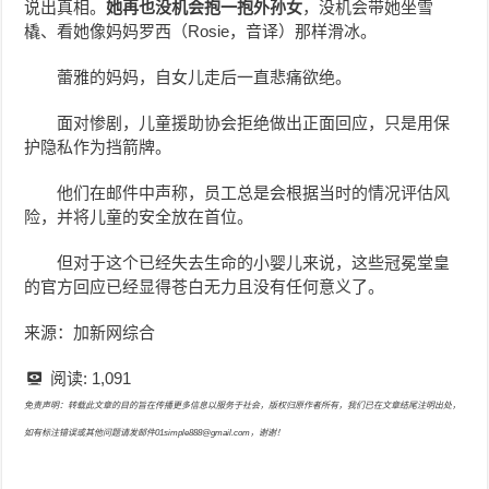
说出真相。
她再也没机会抱一抱外孙女
，没机会带她坐雪
橇、看她像妈妈罗西（Rosie，音译）那样滑冰。
蕾雅的妈妈，自女儿走后一直悲痛欲绝。
面对惨剧，儿童援助协会拒绝做出正面回应，只是用保
护隐私作为挡箭牌。
他们在邮件中声称，员工总是会根据当时的情况评估风
险，并将儿童的安全放在首位。
但对于这个已经失去生命的小婴儿来说，这些冠冕堂皇
的官方回应已经显得苍白无力且没有任何意义了。
来源：加新网综合
阅读:
1,091
免责声明：转载此文章的目的旨在传播更多信息以服务于社会，版权归原作者所有，我们已在文章结尾注明出处，
如有标注错误或其他问题请发邮件01simple888@gmail.com，谢谢！