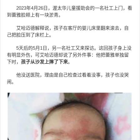
2023年4月26日，渥太华儿童援助会的一名社工上门，看
到蕾雅脸颊上有一块淤青。
艾哈迈德解释说，孩子在客厅的婴儿床里翻来滚去，自
己把脸压到了床栏上。
5天后的5月1日，另一名社工又来探访。这回孩子身上没
有明显外伤，可艾哈迈德却说了另外件事：他把蕾雅单独留
下时，
孩子从沙发上摔了下来
。
他没送医院，理由是自己检查过看着没事，孩子也没哭
闹。