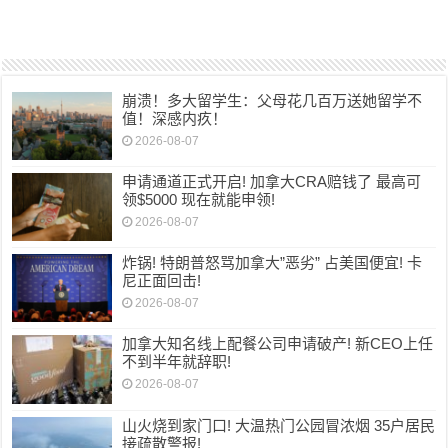
崩溃！多大留学生：父母花几百万送她留学不
值！深感内疚！
2026-08-07
申请通道正式开启! 加拿大CRA赔钱了 最高可
领$5000 现在就能申领!
2026-08-07
炸锅! 特朗普怒骂加拿大”恶劣” 占美国便宜! 卡
尼正面回击!
2026-08-07
加拿大知名线上配餐公司申请破产! 新CEO上任
不到半年就辞职!
2026-08-07
山火烧到家门口! 大温热门公园冒浓烟 35户居民
接疏散警报!