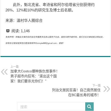
此外，魁北克省、卑诗省和阿尔伯塔省分别获得约
26%、12%和10%的研究生及博士后名额。
来源：温村华人圈综合
阅读:
1,146
免责声明：转载此文章的目的旨在传播更多信息以服务于社会，版权归原作者所有，我们已在文章结尾注明出处，
如有标注错误或其他问题请发邮件01simple888@gmail.com，谢谢！
上一篇
加拿大Costco爆种族仇恨事件！
男子超市内狂骂：”滚出这个国
家！我们要杀光你们！”
下一篇
列治文居民狂喜！自己竟然居住
在BC最长寿的城市！