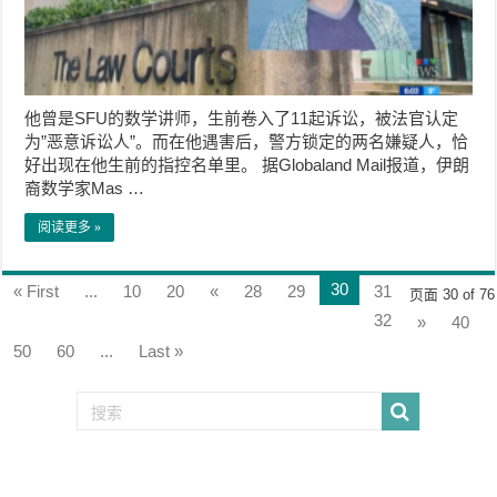
他曾是SFU的数学讲师，生前卷入了11起诉讼，被法官认定
为”恶意诉讼人”。而在他遇害后，警方锁定的两名嫌疑人，恰
好出现在他生前的指控名单里。 据Globaland Mail报道，伊朗
裔数学家Mas …
阅读更多 »
30
« First
...
10
20
«
28
29
31
页面 30 of 76
32
»
40
50
60
...
Last »