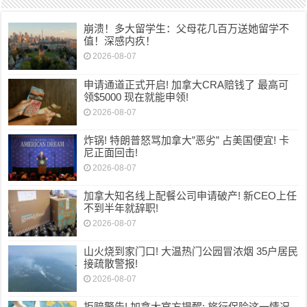
崩溃！多大留学生：父母花几百万送她留学不
值！深感内疚！
2026-08-07
申请通道正式开启! 加拿大CRA赔钱了 最高可
领$5000 现在就能申领!
2026-08-07
炸锅! 特朗普怒骂加拿大”恶劣” 占美国便宜! 卡
尼正面回击!
2026-08-07
加拿大知名线上配餐公司申请破产! 新CEO上任
不到半年就辞职!
2026-08-07
山火烧到家门口! 大温热门公园冒浓烟 35户居民
接疏散警报!
2026-08-07
拒赔警告! 加拿大官方提醒: 旅行保险这一情况