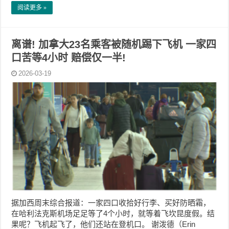
阅读更多 »
离谱! 加拿大23名乘客被随机踢下飞机 一家四
口苦等4小时 赔偿仅一半!
2026-03-19
据加西周末综合报道：一家四口收拾好行李、买好防晒霜，
在哈利法克斯机场足足等了4个小时，就等着飞坎昆度假。结
果呢？飞机起飞了，他们还站在登机口。 谢泼德（Erin