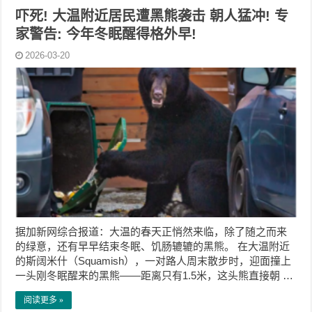
吓死! 大温附近居民遭黑熊袭击 朝人猛冲! 专
家警告: 今年冬眠醒得格外早!
2026-03-20
据加新网综合报道：大温的春天正悄然来临，除了随之而来
的绿意，还有早早结束冬眠、饥肠辘辘的黑熊。 在大温附近
的斯阔米什（Squamish），一对路人周末散步时，迎面撞上
一头刚冬眠醒来的黑熊——距离只有1.5米，这头熊直接朝 …
阅读更多 »