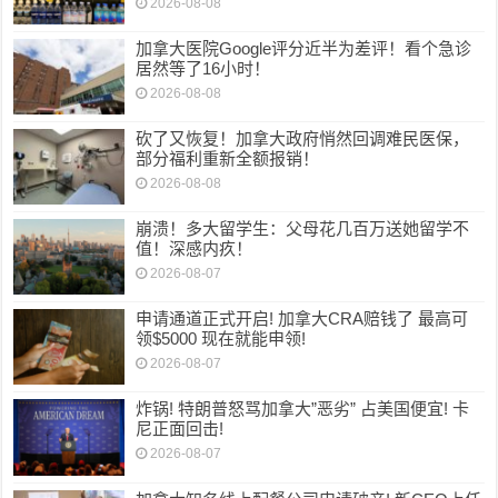
2026-08-08
加拿大医院Google评分近半为差评！看个急诊
居然等了16小时！
2026-08-08
砍了又恢复！加拿大政府悄然回调难民医保，
部分福利重新全额报销！
2026-08-08
崩溃！多大留学生：父母花几百万送她留学不
值！深感内疚！
2026-08-07
申请通道正式开启! 加拿大CRA赔钱了 最高可
领$5000 现在就能申领!
2026-08-07
炸锅! 特朗普怒骂加拿大”恶劣” 占美国便宜! 卡
尼正面回击!
2026-08-07