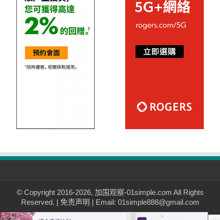
© Copyright 2016-2026, 加国观察-01simple.com All Rights
Reserved. |
免责声明
| Email: 01simple888@gmail.com