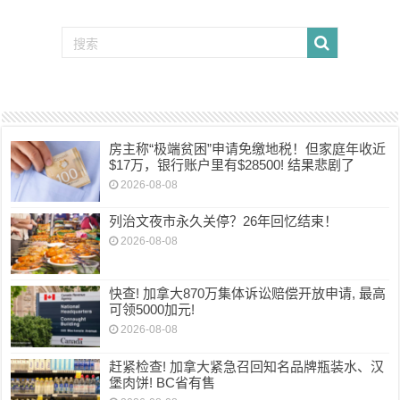
房主称“极端贫困”申请免缴地税！但家庭年收近
$17万，银行账户里有$28500! 结果悲剧了
2026-08-08
列治文夜市永久关停？26年回忆结束！
2026-08-08
快查! 加拿大870万集体诉讼赔偿开放申请, 最高
可领5000加元!
2026-08-08
赶紧检查! 加拿大紧急召回知名品牌瓶装水、汉
堡肉饼! BC省有售