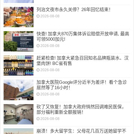
列治文夜市永久关停？26年回忆结束！
2026-08-08
快查! 加拿大870万集体诉讼赔偿开放申请, 最高
可领5000加元!
2026-08-08
赶紧检查! 加拿大紧急召回知名品牌瓶装水、汉
堡肉饼! BC省有售
2026-08-08
加拿大医院Google评分近半为差评！看个急诊
居然等了16小时！
2026-08-08
砍了又恢复！加拿大政府悄然回调难民医保，
部分福利重新全额报销！
2026-08-08
崩溃！多大留学生：父母花几百万送她留学不