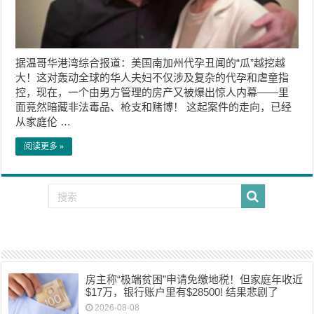
据温哥华港湾综合报道：美国南加州代孕丑闻的“瓜”越挖越
大！这对轰动全球的华人夫妇不仅涉及复杂的代孕和虐童指
控，现在，一个由男方管理的房产又被爆出惊人内幕——里
面竟然暗藏非法毒品、枪支和赌博！ 这起案件的走向，已经
从家庭伦 …
阅读更多 »
房主称“极端贫困”申请免缴地税！但家庭年收近
$17万，银行账户里有$28500! 结果悲剧了
2026-08-08