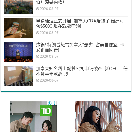
值！深感内疚！
2026-08-07
申请通道正式开启! 加拿大CRA赔钱了 最高可
领$5000 现在就能申领!
2026-08-07
炸锅! 特朗普怒骂加拿大”恶劣” 占美国便宜! 卡
尼正面回击!
2026-08-07
加拿大知名线上配餐公司申请破产! 新CEO上任
不到半年就辞职!
2026-08-07