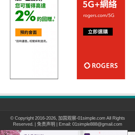
© Copyright 2016-2026, 加国观察-01simple.com All Rights
Reserved. |
免责声明
| Email: 01simple888@gmail.com