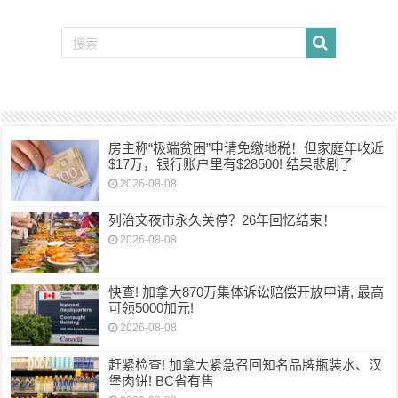
房主称“极端贫困”申请免缴地税！但家庭年收近
$17万，银行账户里有$28500! 结果悲剧了
2026-08-08
列治文夜市永久关停？26年回忆结束！
2026-08-08
快查! 加拿大870万集体诉讼赔偿开放申请, 最高
可领5000加元!
2026-08-08
赶紧检查! 加拿大紧急召回知名品牌瓶装水、汉
堡肉饼! BC省有售