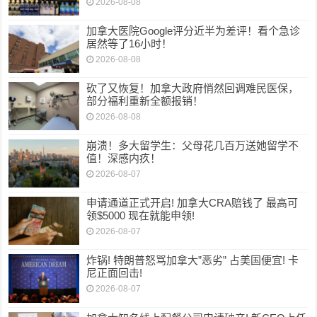
2026-08-08
加拿大医院Google评分近半为差评！看个急诊
居然等了16小时！
2026-08-08
砍了又恢复！加拿大政府悄然回调难民医保，
部分福利重新全额报销！
2026-08-08
崩溃！多大留学生：父母花几百万送她留学不
值！深感内疚！
2026-08-07
申请通道正式开启! 加拿大CRA赔钱了 最高可
领$5000 现在就能申领!
2026-08-07
炸锅! 特朗普怒骂加拿大”恶劣” 占美国便宜! 卡
尼正面回击!
2026-08-07