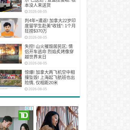
本没人来送货
2026-08-05
判4年+遣返! 加拿大22岁印
度留学生赴美”收钱”: 1个月
狂捞$370万
2026-08-05
失控! 山火摧毁居民区; 情
侣开车逃命 烈焰炙烤像穿
越世界末日
2026-08-05
惊爆! 加拿大两飞机空中相
撞坠毁! 上海起飞航班也出
险情, 仅相距20米
2026-08-05