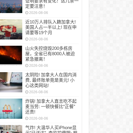
证明要求有变化！这几条一
定要注意！
2026-08-06
近10万人排队入籍加拿大!
美国人占一半以上! 现在申
请要等19个月
2026-08-06
山火失控烧毁200多栋房
屋，全省已有8000人被迫
紧急撤离！
2026-08-06
太阴险! 加拿大人在国内消
费, 最终账单竟是美元! 小
心这类网站!
2026-08-06
炸锅! 加拿大人直言吃不起
麦当劳: 一顿快餐比“正餐”
还贵!
2026-08-06
气炸! 大温华人买iPhone显
示”已送达”, 查监控傻眼: 根