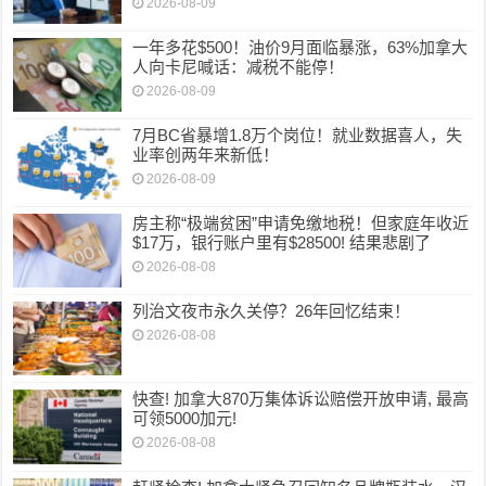
2026-08-09
一年多花$500！油价9月面临暴涨，63%加拿大
人向卡尼喊话：减税不能停！
2026-08-09
7月BC省暴增1.8万个岗位！就业数据喜人，失
业率创两年来新低！
2026-08-09
房主称“极端贫困”申请免缴地税！但家庭年收近
$17万，银行账户里有$28500! 结果悲剧了
2026-08-08
列治文夜市永久关停？26年回忆结束！
2026-08-08
快查! 加拿大870万集体诉讼赔偿开放申请, 最高
可领5000加元!
2026-08-08