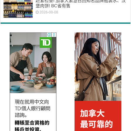
赶紧检查! 加拿大紧急召回知名品牌瓶装水、汉
堡肉饼! BC省有售
2026-08-08