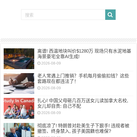
离谱! 西温地块叫价$1280万 现场只有水泥地基
海景豪宅全靠AI生成!
2026-08-09
老人常遇上门推销？手机每月偷偷扣钱？这些
套路现在都违法了！
2026-08-09
扎心! 中国父母砸几百万送女儿读加拿大名校,
女儿却自责: 自己不配
2026-08-09
彻底凉了! 特朗普对赴美生子下狠手! 违规者被
撤签、终身禁入, 孩子美国籍也难保?