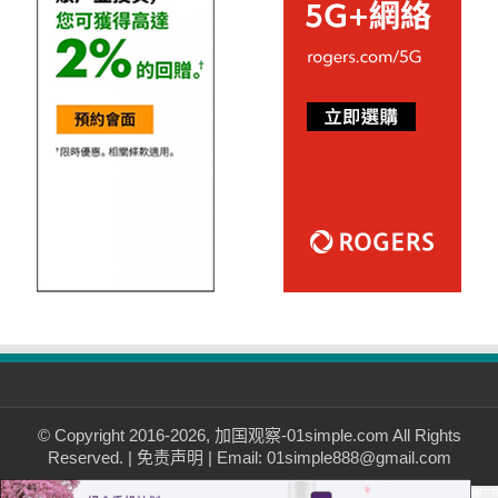
© Copyright 2016-2026, 加国观察-01simple.com All Rights
Reserved. |
免责声明
| Email: 01simple888@gmail.com