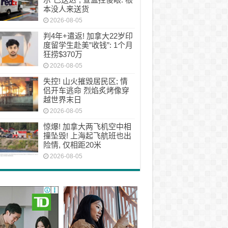
本没人来送货
2026-08-05
判4年+遣返! 加拿大22岁印
度留学生赴美”收钱”: 1个月
狂捞$370万
2026-08-05
失控! 山火摧毁居民区; 情
侣开车逃命 烈焰炙烤像穿
越世界末日
2026-08-05
惊爆! 加拿大两飞机空中相
撞坠毁! 上海起飞航班也出
险情, 仅相距20米
2026-08-05