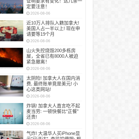
证明要求有变化！这几条一
定要注意！
2026-08-06
近10万人排队入籍加拿大!
美国人占一半以上! 现在申
请要等19个月
2026-08-06
山火失控烧毁200多栋房
屋，全省已有8000人被迫
紧急撤离！
2026-08-06
太阴险! 加拿大人在国内消
费, 最终账单竟是美元! 小
心这类网站!
2026-08-06
炸锅! 加拿大人直言吃不起
麦当劳: 一顿快餐比“正餐”
还贵!
2026-08-06
气炸! 大温华人买iPhone显
示”已送达”, 查监控傻眼: 根