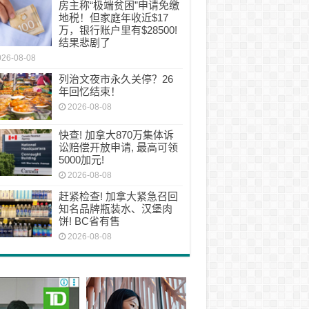
房主称“极端贫困”申请免缴
地税！但家庭年收近$17
万，银行账户里有$28500!
结果悲剧了
026-08-08
列治文夜市永久关停？26
年回忆结束！
2026-08-08
快查! 加拿大870万集体诉
讼赔偿开放申请, 最高可领
5000加元!
2026-08-08
赶紧检查! 加拿大紧急召回
知名品牌瓶装水、汉堡肉
饼! BC省有售
2026-08-08