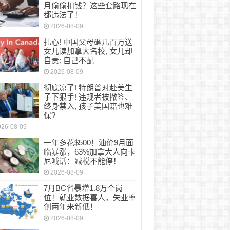
月偷偷扣钱？这些套路现在
都违法了！
2026-08-09
扎心! 中国父母砸几百万送
女儿读加拿大名校, 女儿却
自责: 自己不配
2026-08-09
彻底凉了! 特朗普对赴美生
子下狠手! 违规者被撤签、
终身禁入, 孩子美国籍也难
保?
026-08-09
一年多花$500！油价9月面
临暴涨，63%加拿大人向卡
尼喊话：减税不能停！
2026-08-09
7月BC省暴增1.8万个岗
位！就业数据喜人，失业率
创两年来新低！
2026-08-09