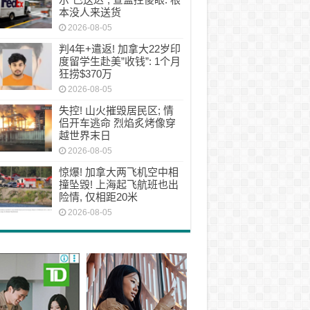
本没人来送货
2026-08-05
判4年+遣返! 加拿大22岁印
度留学生赴美”收钱”: 1个月
狂捞$370万
2026-08-05
失控! 山火摧毁居民区; 情
侣开车逃命 烈焰炙烤像穿
越世界末日
2026-08-05
惊爆! 加拿大两飞机空中相
撞坠毁! 上海起飞航班也出
险情, 仅相距20米
2026-08-05