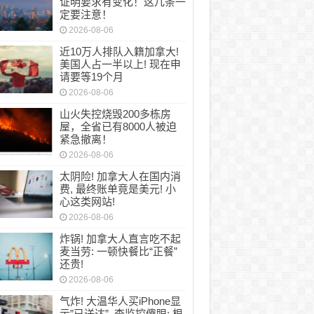
证明要求有变化！这几条一
定要注意！
2026-08-06
近10万人排队入籍加拿大!
美国人占一半以上! 现在申
请要等19个月
2026-08-06
山火失控烧毁200多栋房
屋，全省已有8000人被迫
紧急撤离！
2026-08-06
太阴险! 加拿大人在国内消
费, 最终账单竟是美元! 小
心这类网站!
2026-08-06
炸锅! 加拿大人直言吃不起
麦当劳: 一顿快餐比“正餐”
还贵!
2026-08-06
气炸! 大温华人买iPhone显
示”已送达”, 查监控傻眼: 根