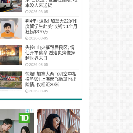
本没人来送货
2026-08-05
判4年+遣返! 加拿大22岁印
度留学生赴美”收钱”: 1个月
狂捞$370万
2026-08-05
失控! 山火摧毁居民区; 情
侣开车逃命 烈焰炙烤像穿
越世界末日
2026-08-05
惊爆! 加拿大两飞机空中相
撞坠毁! 上海起飞航班也出
险情, 仅相距20米
2026-08-05