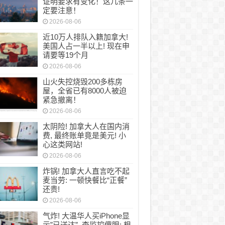
证明要求有变化！这几条一
定要注意！
2026-08-06
近10万人排队入籍加拿大!
美国人占一半以上! 现在申
请要等19个月
2026-08-06
山火失控烧毁200多栋房
屋，全省已有8000人被迫
紧急撤离！
2026-08-06
太阴险! 加拿大人在国内消
费, 最终账单竟是美元! 小
心这类网站!
2026-08-06
炸锅! 加拿大人直言吃不起
麦当劳: 一顿快餐比“正餐”
还贵!
2026-08-06
气炸! 大温华人买iPhone显
示”已送达”, 查监控傻眼: 根