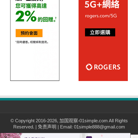
© Copyright 2016-2026, 加国观察-01simple.com All Rights
Reserved. |
免责声明
| Email: 01simple888@gmail.com