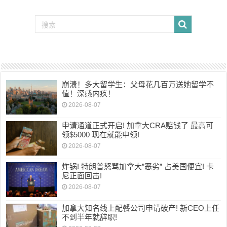
崩溃！多大留学生：父母花几百万送她留学不
值！深感内疚！
2026-08-07
申请通道正式开启! 加拿大CRA赔钱了 最高可
领$5000 现在就能申领!
2026-08-07
炸锅! 特朗普怒骂加拿大”恶劣” 占美国便宜! 卡
尼正面回击!
2026-08-07
加拿大知名线上配餐公司申请破产! 新CEO上任
不到半年就辞职!