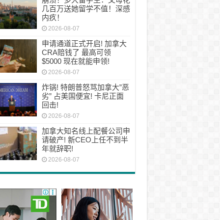
几百万送她留学不值！深感
内疚！
2026-08-07
申请通道正式开启! 加拿大
CRA赔钱了 最高可领
$5000 现在就能申领!
2026-08-07
炸锅! 特朗普怒骂加拿大”恶
劣” 占美国便宜! 卡尼正面
回击!
2026-08-07
加拿大知名线上配餐公司申
请破产! 新CEO上任不到半
年就辞职!
2026-08-07