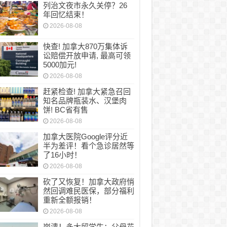
列治文夜市永久关停？26
年回忆结束！
2026-08-08
快查! 加拿大870万集体诉
讼赔偿开放申请, 最高可领
5000加元!
2026-08-08
赶紧检查! 加拿大紧急召回
知名品牌瓶装水、汉堡肉
饼! BC省有售
2026-08-08
加拿大医院Google评分近
半为差评！看个急诊居然等
了16小时！
2026-08-08
砍了又恢复！加拿大政府悄
然回调难民医保，部分福利
重新全额报销！
2026-08-08
崩溃！多大留学生：父母花