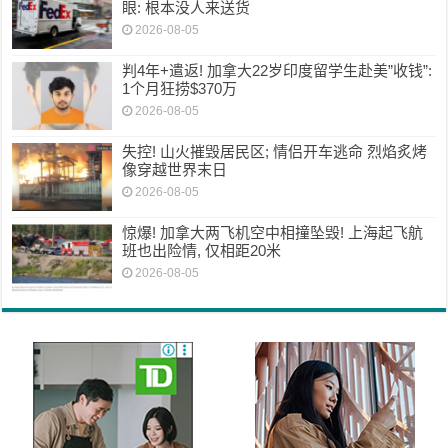
眼: 根本没人来送货
2026-08-05
判4年+遣返! 加拿大22岁印度留学生赴美”收钱”:
1个月狂捞$370万
2026-08-05
失控! 山火摧毁居民区; 情侣开车逃命 烈焰炙烤
像穿越世界末日
2026-08-05
惊爆! 加拿大两飞机空中相撞坠毁! 上海起飞航
班也出险情, 仅相距20米
2026-08-05