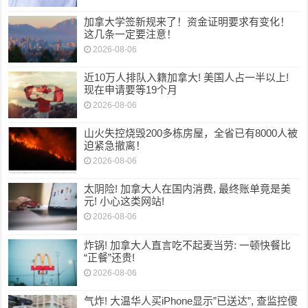
加拿大学签新规来了！资金证明要求有变化！
这几条一定要注意！
2026-08-06
近10万人排队入籍加拿大! 美国人占一半以上!
现在申请要等19个月
2026-08-06
山火失控烧毁200多栋房屋，全省已有8000人被
迫紧急撤离！
2026-08-06
太阴险! 加拿大人在国内消费, 最终账单竟是美
元! 小心这类网站!
2026-08-06
炸锅! 加拿大人直言吃不起麦当劳: 一顿快餐比
“正餐”还贵!
2026-08-06
气炸! 大温华人买iPhone显示”已送达”, 查监控傻