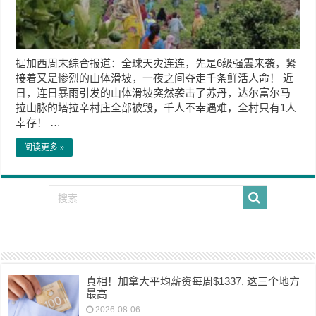
据加西周末综合报道：全球天灾连连，先是6级强震来袭，紧
接着又是惨烈的山体滑坡，一夜之间夺走千条鲜活人命！ 近
日，连日暴雨引发的山体滑坡突然袭击了苏丹，达尔富尔马
拉山脉的塔拉辛村庄全部被毁，千人不幸遇难，全村只有1人
幸存！ …
阅读更多 »
真相！加拿大平均薪资每周$1337, 这三个地方
最高
2026-08-06