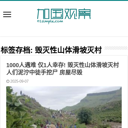
标签存档:
毁灭性山体滑坡灭村
1000人遇难 仅1人幸存! 毁灭性山体滑坡灭村
人们泥泞中徒手挖尸 房屋尽毁
2025-09-07