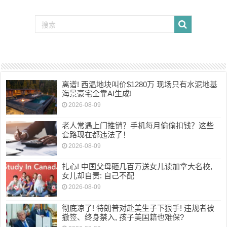
离谱! 西温地块叫价$1280万 现场只有水泥地基
海景豪宅全靠AI生成!
2026-08-09
老人常遇上门推销？手机每月偷偷扣钱？这些
套路现在都违法了！
2026-08-09
扎心! 中国父母砸几百万送女儿读加拿大名校,
女儿却自责: 自己不配
2026-08-09
彻底凉了! 特朗普对赴美生子下狠手! 违规者被
撤签、终身禁入, 孩子美国籍也难保?