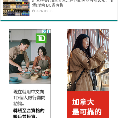
赶紧检查! 加拿大紧急召回知名品牌瓶装水、汉
堡肉饼! BC省有售
2026-08-08