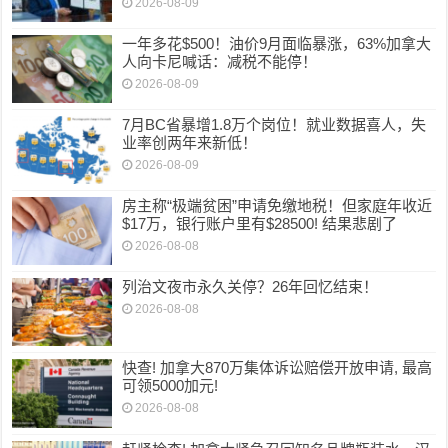
2026-08-09
一年多花$500！油价9月面临暴涨，63%加拿大
人向卡尼喊话：减税不能停！
2026-08-09
7月BC省暴增1.8万个岗位！就业数据喜人，失
业率创两年来新低！
2026-08-09
房主称“极端贫困”申请免缴地税！但家庭年收近
$17万，银行账户里有$28500! 结果悲剧了
2026-08-08
列治文夜市永久关停？26年回忆结束！
2026-08-08
快查! 加拿大870万集体诉讼赔偿开放申请, 最高
可领5000加元!
2026-08-08