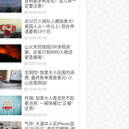
证明要求有变化！这几条一
定要注意！
2026-08-06
近10万人排队入籍加拿大!
美国人占一半以上! 现在申
请要等19个月
2026-08-06
山火失控烧毁200多栋房
屋，全省已有8000人被迫
紧急撤离！
2026-08-06
太阴险! 加拿大人在国内消
费, 最终账单竟是美元! 小
心这类网站!
2026-08-06
炸锅! 加拿大人直言吃不起
麦当劳: 一顿快餐比“正餐”
还贵!
2026-08-06
气炸! 大温华人买iPhone显
示”已送达”, 查监控傻眼: 根