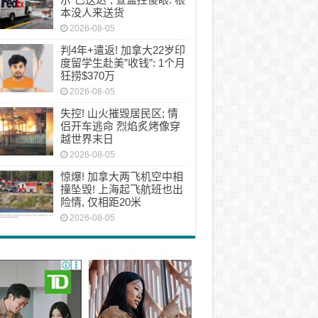
本没人来送货
2026-08-05
判4年+遣返! 加拿大22岁印
度留学生赴美”收钱”: 1个月
狂捞$370万
2026-08-05
失控! 山火摧毁居民区; 情
侣开车逃命 烈焰炙烤像穿
越世界末日
2026-08-05
惊爆! 加拿大两飞机空中相
撞坠毁! 上海起飞航班也出
险情, 仅相距20米
2026-08-05