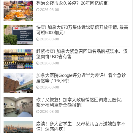
列治文夜市永久关停？26年回忆结束！
2026-08-08
快查! 加拿大870万集体诉讼赔偿开放申请, 最高
可领5000加元!
2026-08-08
赶紧检查! 加拿大紧急召回知名品牌瓶装水、汉
堡肉饼! BC省有售
2026-08-08
加拿大医院Google评分近半为差评！看个急诊
居然等了16小时！
2026-08-08
砍了又恢复！加拿大政府悄然回调难民医保，
部分福利重新全额报销！
2026-08-08
崩溃！多大留学生：父母花几百万送她留学不
值！深感内疚！