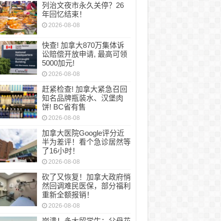
列治文夜市永久关停？26
年回忆结束！
2026-08-08
快查! 加拿大870万集体诉
讼赔偿开放申请, 最高可领
5000加元!
2026-08-08
赶紧检查! 加拿大紧急召回
知名品牌瓶装水、汉堡肉
饼! BC省有售
2026-08-08
加拿大医院Google评分近
半为差评！看个急诊居然等
了16小时！
2026-08-08
砍了又恢复！加拿大政府悄
然回调难民医保，部分福利
重新全额报销！
2026-08-08
崩溃！多大留学生：父母花