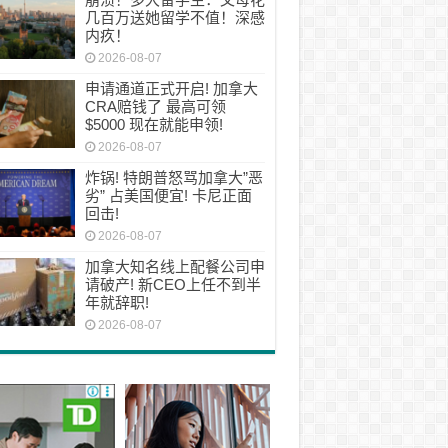
几百万送她留学不值！深感
内疚！
2026-08-07
申请通道正式开启! 加拿大
CRA赔钱了 最高可领
$5000 现在就能申领!
2026-08-07
炸锅! 特朗普怒骂加拿大”恶
劣” 占美国便宜! 卡尼正面
回击!
2026-08-07
加拿大知名线上配餐公司申
请破产! 新CEO上任不到半
年就辞职!
2026-08-07