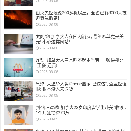
2026-08-06
山火失控烧毁200多栋房屋，全省已有8000人被
迫紧急撤离！
2026-08-06
太阴险! 加拿大人在国内消费, 最终账单竟是美
元! 小心这类网站!
2026-08-06
炸锅! 加拿大人直言吃不起麦当劳: 一顿快餐比
“正餐”还贵!
2026-08-06
气炸! 大温华人买iPhone显示”已送达”, 查监控傻
眼: 根本没人来送货
2026-08-05
判4年+遣返! 加拿大22岁印度留学生赴美”收钱”:
1个月狂捞$370万
2026-08-05