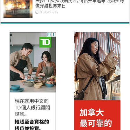
失控! 山火摧毁居民区; 情侣开车逃命 烈焰炙烤
像穿越世界末日
2026-08-05