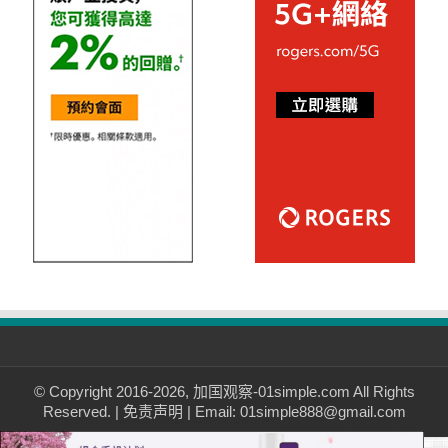
© Copyright 2016-2026, 加国观察-01simple.com All Rights
Reserved. |
免责声明
| Email: 01simple888@gmail.com