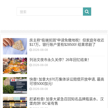
房主称“极端贫困”申请免缴地税！但家庭年收近
$17万，银行账户里有$28500! 结果悲剧了
2026-08-08
列治文夜市永久关停？26年回忆结束！
2026-08-08
快查! 加拿大870万集体诉讼赔偿开放申请, 最高
可领5000加元!
2026-08-08
赶紧检查! 加拿大紧急召回知名品牌瓶装水、汉
堡肉饼! BC省有售