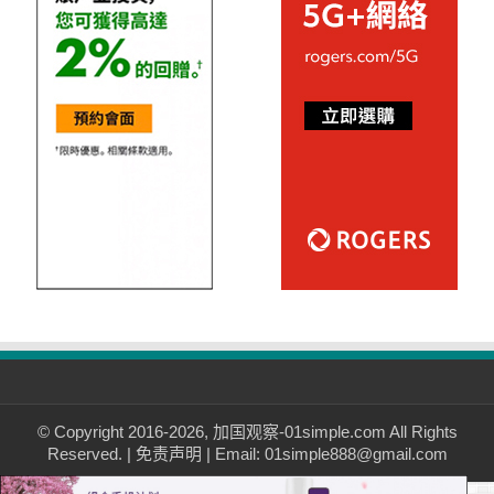
© Copyright 2016-2026, 加国观察-01simple.com All Rights
Reserved. |
免责声明
| Email: 01simple888@gmail.com