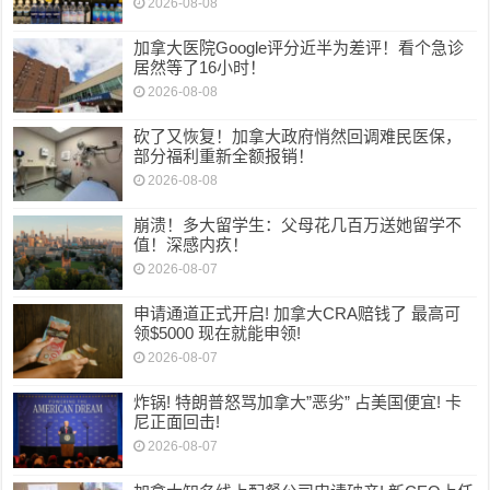
2026-08-08
加拿大医院Google评分近半为差评！看个急诊
居然等了16小时！
2026-08-08
砍了又恢复！加拿大政府悄然回调难民医保，
部分福利重新全额报销！
2026-08-08
崩溃！多大留学生：父母花几百万送她留学不
值！深感内疚！
2026-08-07
申请通道正式开启! 加拿大CRA赔钱了 最高可
领$5000 现在就能申领!
2026-08-07
炸锅! 特朗普怒骂加拿大”恶劣” 占美国便宜! 卡
尼正面回击!
2026-08-07