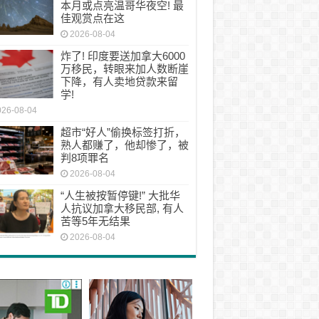
本月或点亮温哥华夜空! 最
佳观赏点在这
2026-08-04
炸了! 印度要送加拿大6000
万移民，转眼来加人数断崖
下降，有人卖地贷款来留
学!
026-08-04
超市“好人”偷换标签打折，
熟人都赚了，他却惨了，被
判8项罪名
2026-08-04
“人生被按暂停键!” 大批华
人抗议加拿大移民部, 有人
苦等5年无结果
2026-08-04