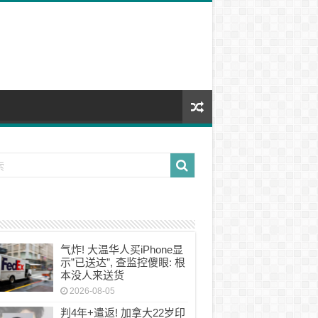
气炸! 大温华人买iPhone显
示”已送达”, 查监控傻眼: 根
本没人来送货
2026-08-05
判4年+遣返! 加拿大22岁印