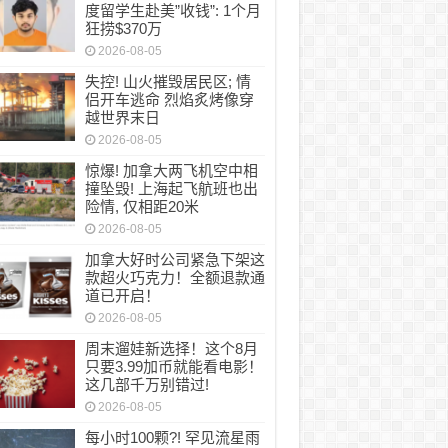
度留学生赴美”收钱”: 1个月
狂捞$370万
2026-08-05
失控! 山火摧毁居民区; 情
侣开车逃命 烈焰炙烤像穿
越世界末日
2026-08-05
惊爆! 加拿大两飞机空中相
撞坠毁! 上海起飞航班也出
险情, 仅相距20米
2026-08-05
加拿大好时公司紧急下架这
款超火巧克力！全额退款通
道已开启！
2026-08-05
周末遛娃新选择！这个8月
只要3.99加币就能看电影！
这几部千万别错过!
2026-08-05
每小时100颗?! 罕见流星雨