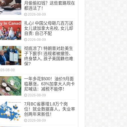
月偷偷扣钱？这些套路现在
都违法了！
2026-08-09
扎心! 中国父母砸几百万送
女儿读加拿大名校, 女儿却
自责: 自己不配
2026-08-09
彻底凉了! 特朗普对赴美生
子下狠手! 违规者被撤签、
终身禁入, 孩子美国籍也难
保?
026-08-09
一年多花$500！油价9月面
临暴涨，63%加拿大人向卡
尼喊话：减税不能停！
2026-08-09
7月BC省暴增1.8万个岗
位！就业数据喜人，失业率
创两年来新低！
2026-08-09