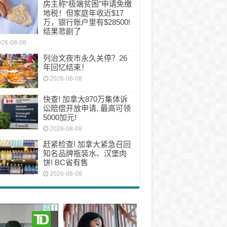
房主称“极端贫困”申请免缴
地税！但家庭年收近$17
万，银行账户里有$28500!
结果悲剧了
026-08-08
列治文夜市永久关停？26
年回忆结束！
2026-08-08
快查! 加拿大870万集体诉
讼赔偿开放申请, 最高可领
5000加元!
2026-08-08
赶紧检查! 加拿大紧急召回
知名品牌瓶装水、汉堡肉
饼! BC省有售
2026-08-08