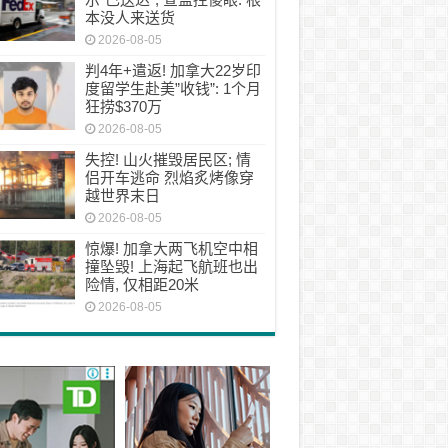
本没人来送货
2026-08-05
判4年+遣返! 加拿大22岁印
度留学生赴美”收钱”: 1个月
狂捞$370万
2026-08-05
失控! 山火摧毁居民区; 情
侣开车逃命 烈焰炙烤像穿
越世界末日
2026-08-05
惊爆! 加拿大两飞机空中相
撞坠毁! 上海起飞航班也出
险情, 仅相距20米
2026-08-05