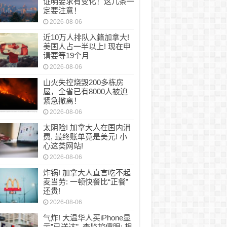
证明要求有变化！这几条一
定要注意！
2026-08-06
近10万人排队入籍加拿大!
美国人占一半以上! 现在申
请要等19个月
2026-08-06
山火失控烧毁200多栋房
屋，全省已有8000人被迫
紧急撤离！
2026-08-06
太阴险! 加拿大人在国内消
费, 最终账单竟是美元! 小
心这类网站!
2026-08-06
炸锅! 加拿大人直言吃不起
麦当劳: 一顿快餐比“正餐”
还贵!
2026-08-06
气炸! 大温华人买iPhone显
示”已送达”, 查监控傻眼: 根