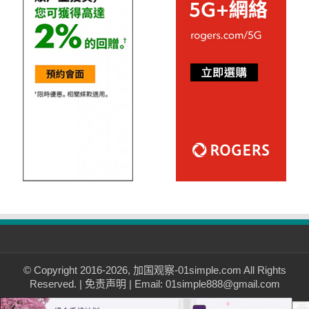
© Copyright 2016-2026, 加国观察-01simple.com All Rights
Reserved. |
免责声明
| Email: 01simple888@gmail.com