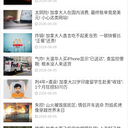
2026-08-06
太阴险! 加拿大人在国内消费, 最终账单竟是美
元! 小心这类网站!
2026-08-06
炸锅! 加拿大人直言吃不起麦当劳: 一顿快餐比
“正餐”还贵!
2026-08-06
气炸! 大温华人买iPhone显示”已送达”, 查监控傻
眼: 根本没人来送货
2026-08-05
判4年+遣返! 加拿大22岁印度留学生赴美”收钱”:
1个月狂捞$370万
2026-08-05
失控! 山火摧毁居民区; 情侣开车逃命 烈焰炙烤
像穿越世界末日
2026-08-05