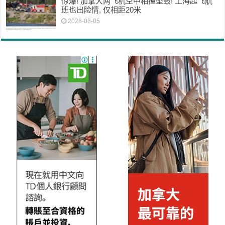
惊爆! 加拿大两飞机空中相撞坠毁! 上海起飞航
班也出险情, 仅相距20米
2026-08-05