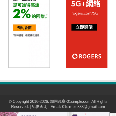
© Copyright 2016-2026, 加国观察-01simple.com All Rights
Reserved. |
免责声明
| Email: 01simple888@gmail.com