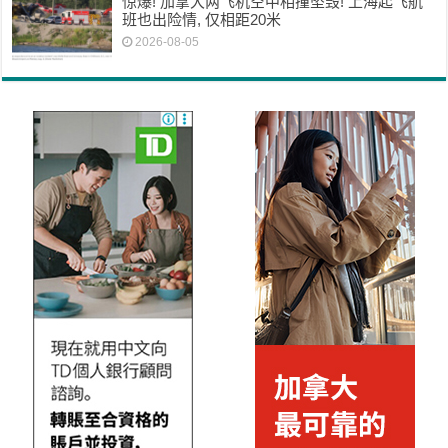
惊爆! 加拿大两飞机空中相撞坠毁! 上海起飞航
班也出险情, 仅相距20米
2026-08-05