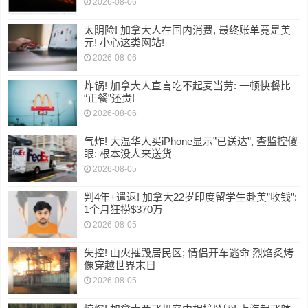
2026-08-06
太阴险! 加拿大人在国内消费, 最终账单竟是美
元! 小心这类网站!
2026-08-06
炸锅! 加拿大人直言吃不起麦当劳: 一顿快餐比
“正餐”还贵!
2026-08-06
气炸! 大温华人买iPhone显示”已送达”, 查监控傻
眼: 根本没人来送货
2026-08-05
判4年+遣返! 加拿大22岁印度留学生赴美”收钱”:
1个月狂捞$370万
2026-08-05
失控! 山火摧毁居民区; 情侣开车逃命 烈焰炙烤
像穿越世界末日
2026-08-05