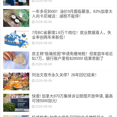
2026-08-09
一年多花$500！油价9月面临暴涨，63%加拿大
人向卡尼喊话：减税不能停！
2026-08-09
7月BC省暴增1.8万个岗位！就业数据喜人，失
业率创两年来新低！
2026-08-09
房主称“极端贫困”申请免缴地税！但家庭年收近
$17万，银行账户里有$28500! 结果悲剧了
2026-08-08
列治文夜市永久关停？26年回忆结束！
2026-08-08
快查! 加拿大870万集体诉讼赔偿开放申请, 最高
可领5000加元!
2026-08-08