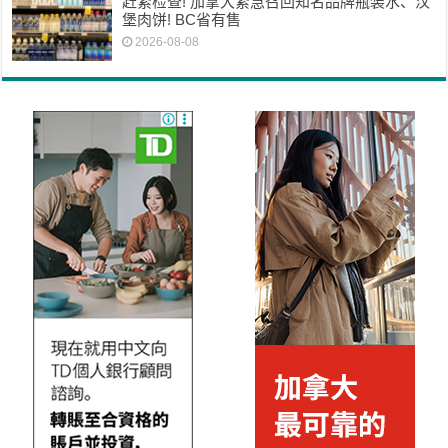
赶紧检查! 加拿大紧急召回知名品牌瓶装水、汉
堡肉饼! BC省有售
2026-08-08