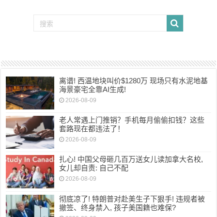
离谱! 西温地块叫价$1280万 现场只有水泥地基
海景豪宅全靠AI生成!
2026-08-09
老人常遇上门推销？手机每月偷偷扣钱？这些
套路现在都违法了！
2026-08-09
扎心! 中国父母砸几百万送女儿读加拿大名校,
女儿却自责: 自己不配
2026-08-09
彻底凉了! 特朗普对赴美生子下狠手! 违规者被
撤签、终身禁入, 孩子美国籍也难保?