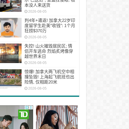
本没人来送货
2026-08-05
判4年+遣返! 加拿大22岁印
度留学生赴美”收钱”: 1个月
狂捞$370万
2026-08-05
失控! 山火摧毁居民区; 情
侣开车逃命 烈焰炙烤像穿
越世界末日
2026-08-05
惊爆! 加拿大两飞机空中相
撞坠毁! 上海起飞航班也出
险情, 仅相距20米
2026-08-05