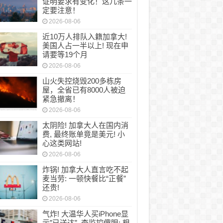
证明要求有变化！这几条一
定要注意！
2026-08-06
近10万人排队入籍加拿大!
美国人占一半以上! 现在申
请要等19个月
2026-08-06
山火失控烧毁200多栋房
屋，全省已有8000人被迫
紧急撤离！
2026-08-06
太阴险! 加拿大人在国内消
费, 最终账单竟是美元! 小
心这类网站!
2026-08-06
炸锅! 加拿大人直言吃不起
麦当劳: 一顿快餐比“正餐”
还贵!
2026-08-06
气炸! 大温华人买iPhone显
示”已送达”, 查监控傻眼: 根