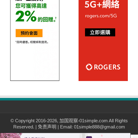
© Copyright 2016-2026, 加国观察-01simple.com All Rights
Reserved. |
免责声明
| Email: 01simple888@gmail.com