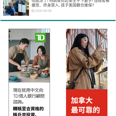
彻底凉了! 特朗普对赴美生子下狠手! 违规者被
撤签、终身禁入, 孩子美国籍也难保?
2026-08-09