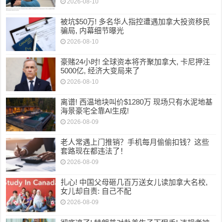
2026-08-10
被坑$50万! 多名华人指控遭遇加拿大投资移民
骗局, 内幕细节曝光
2026-08-10
豪赌24小时! 全球资本将齐聚加拿大, 卡尼押注
5000亿, 经济大变局来了
2026-08-10
离谱! 西温地块叫价$1280万 现场只有水泥地基
海景豪宅全靠AI生成!
2026-08-09
老人常遇上门推销？手机每月偷偷扣钱？这些
套路现在都违法了！
2026-08-09
扎心! 中国父母砸几百万送女儿读加拿大名校,
女儿却自责: 自己不配
2026-08-09