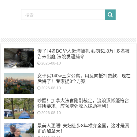
惨了! 4名BC华人赶海被抓 狠罚$1.8万! 多名被
告未出庭 法院发逮捕令!
2026-08-10
女子买140w三房公寓，用反向抵押贷款，现在
后悔了！专家提3个方案
2026-08-10
吵翻！加拿大法官刚刚裁定，流浪汉帐篷符合
住所要求，应领增强收入援助福利！
2026-08-10
景美人更暖! 夫妇徒步8年横穿全国，这才是真
正的加拿大！